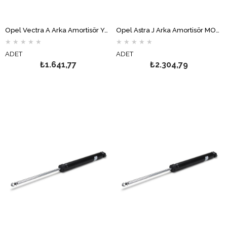
Opel Vectra A Arka Amortisör Yağlı MONROE
Opel Astra J Arka Amortisör MONROE
★
★
★
★
★
★
★
★
★
★
ADET
ADET
₺1.641,77
₺2.304,79