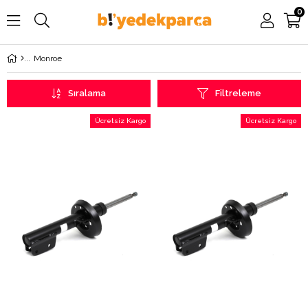
0
Monroe
Sıralama
Filtreleme
Ücretsiz Kargo
Ücretsiz Kargo