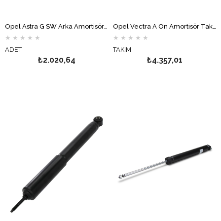
Opel Astra G SW Arka Amortisör MONROE
Opel Vectra A Ön Amortisör Takımı Gazlı MONROE
★
★
★
★
★
★
★
★
★
★
ADET
TAKIM
₺2.020,64
₺4.357,01