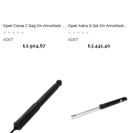
Opel Corsa C Sağ Ön Amortisör MONROE
Opel Astra G Sol Ön Amortisör MONROE
★
★
★
★
★
★
★
★
★
★
ADET
ADET
₺2.904,67
₺3.441,40