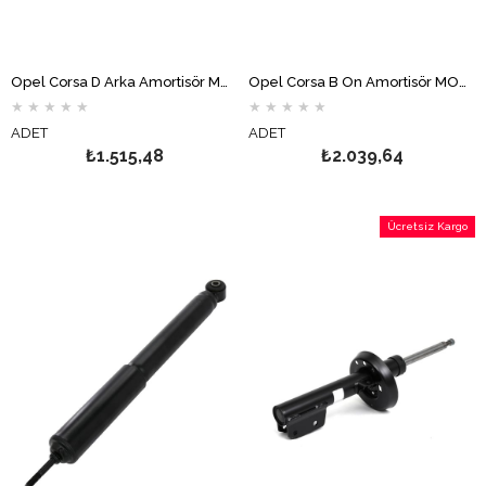
Opel Corsa D Arka Amortisör MONROE
Opel Corsa B Ön Amortisör MONROE
★
★
★
★
★
★
★
★
★
★
ADET
ADET
₺1.515,48
₺2.039,64
Ücretsiz Kargo