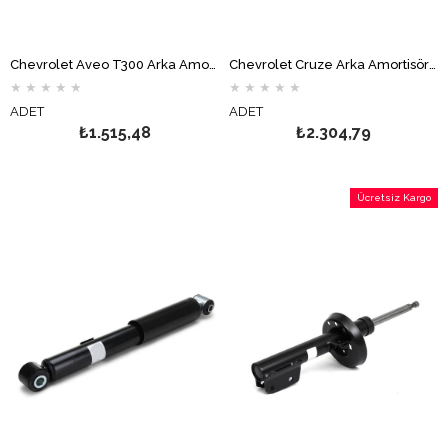
Chevrolet Aveo T300 Arka Amortisör MONROE
Chevrolet Cruze Arka Amortisör MONROE
★
★
★
★
★
★
★
★
★
★
ADET
ADET
₺1.515,48
₺2.304,79
Ücretsiz Kargo