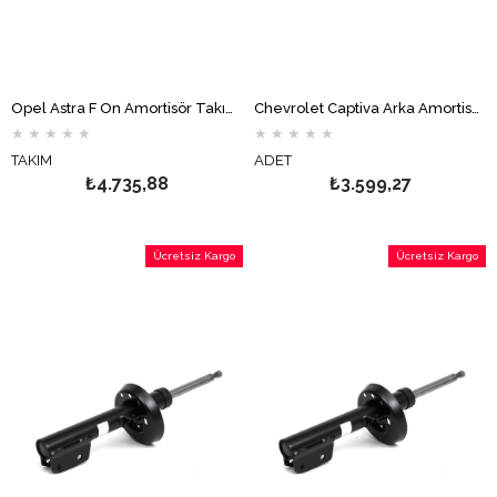
Opel Astra F Ön Amortisör Takımı Yağlı MONROE
Chevrolet Captiva Arka Amortisör MONROE
★
★
★
★
★
★
★
★
★
★
TAKIM
ADET
₺4.735,88
₺3.599,27
Ücretsiz Kargo
Ücretsiz Kargo