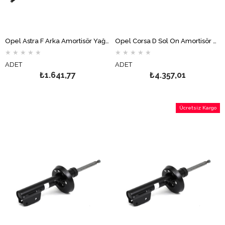
Opel Astra F Arka Amortisör Yağlı MONROE
Opel Corsa D Sol Ön Amortisör MONROE
★
★
★
★
★
★
★
★
★
★
ADET
ADET
₺1.641,77
₺4.357,01
Ücretsiz Kargo