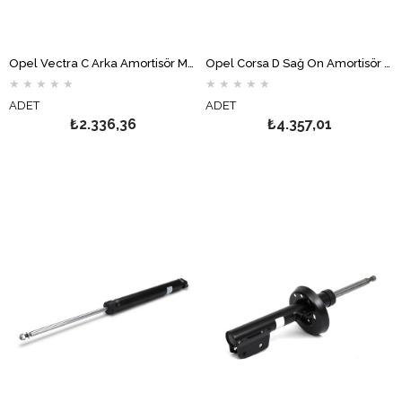
Opel Vectra C Arka Amortisör MONROE
Opel Corsa D Sağ Ön Amortisör MONROE
★
★
★
★
★
★
★
★
★
★
ADET
ADET
₺2.336,36
₺4.357,01