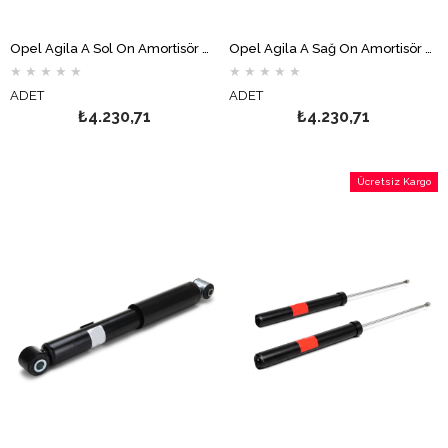
Opel Agila A Sol Ön Amortisör MONROE
Opel Agila A Sağ Ön Amortisör MONROE
★
★
★
★
★
★
★
★
★
★
ADET
ADET
₺4.230,71
₺4.230,71
Ücretsiz Kargo