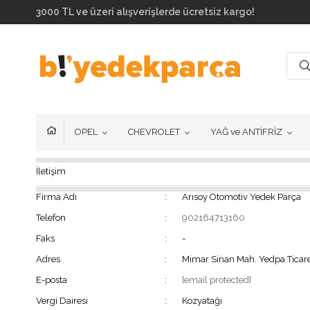
3000 TL ve üzeri alışverişlerde ücretsiz kargo!
OPEL
CHEVROLET
YAĞ ve ANTİFRİZ
İletişim
Firma Adı
:
Arısoy Otomotiv Yedek Parça
Telefon
:
902164713160
Faks
:
-
Adres
:
Mimar Sinan Mah. Yedpa Ticare
E-posta
:
[email protected]
Vergi Dairesi
:
Kozyatağı