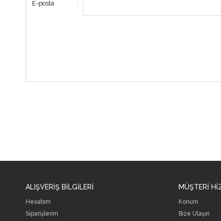
E-posta
:
ALIŞVERİŞ BİLGİLERİ
MÜŞTERİ Hİ
Hesabım
Konum
Siparişlerim
Bize Ulaşın