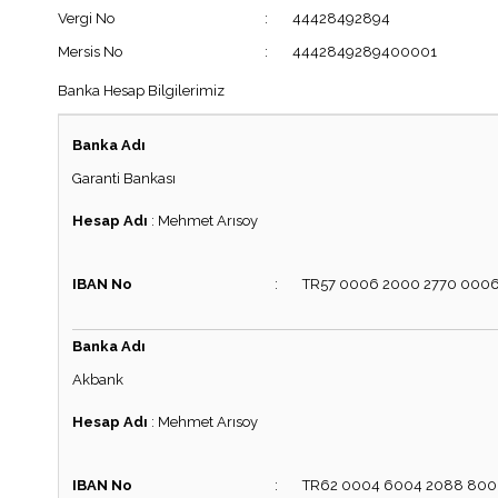
Vergi No
:
44428492894
Mersis No
:
4442849289400001
Banka Hesap Bilgilerimiz
Banka Adı
Garanti Bankası
Hesap Adı
:
Mehmet Arısoy
IBAN No
:
TR57 0006 2000 2770 0006
Banka Adı
Akbank
Hesap Adı
:
Mehmet Arısoy
IBAN No
:
TR62 0004 6004 2088 8000