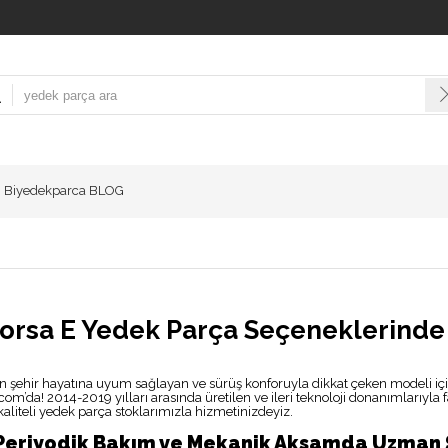
Biyedekparca BLOG
orsa E Yedek Parça Seçeneklerinde Or
 şehir hayatına uyum sağlayan ve sürüş konforuyla dikkat çeken modeli içi
om’da! 2014-2019 yılları arasında üretilen ve ileri teknoloji donanımlarıyla
kaliteli yedek parça stoklarımızla hizmetinizdeyiz.
 Periyodik Bakım ve Mekanik Aksamda Uzman 