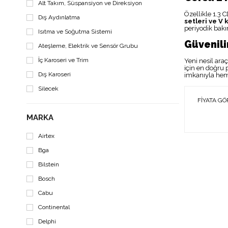
Alt Takım, Süspansiyon ve Direksiyon
Özellikle 1.3 C
Dış Aydınlatma
setleri ve V 
periyodik bakı
Isıtma ve Soğutma Sistemi
Güvenili
Ateşleme, Elektrik ve Sensör Grubu
İç Karoseri ve Trim
Yeni nesil ar
için en doğru 
Dış Karoseri
imkanıyla heme
Silecek
FIYATA GÖ
MARKA
Airtex
Bga
Bilstein
Bosch
Cabu
Continental
Delphi