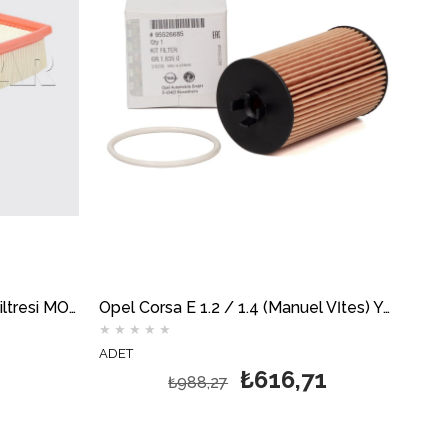
Opel Corsa E 1.2 / 1.4 Hava Filtresi MOTOCAR
Opel Corsa E 1.2 / 1.4 (Manuel Vİtes) Yağ Filtresi GM
★
★
★
★
★
ADET
₺616,71
₺988,27