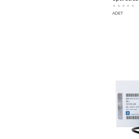
★
★
★
★
★
ADET