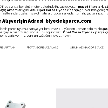
DTI ve 1.2, 1.4 benzinli motor tiplerinde ihtiyaç duyulan
mazot filtreleri, a
kayış aksamları
gibi kritik
Opel Corsa E yedek parça
gruplarında geniş st
m setlerinden, gelişmiş aydınlatma gruplarına kadar tüm ihtiyaçlarınız için or
r Alışverişin Adresi: biyedekparca.com
açlarda parça uyumu hataya yer bırakmaz. Bu yüzden uzman ekibimizle
şas
parçayı almanızı sağlıyoruz. En uygun fiyatlı
Opel Corsa E yedek parça
çe
n sipariş verin, aracınızın sağlığını riske atmayın.
RE (ARTAN)
FIYATA GÖRE (AZALAN)
ÜRÜN ADINA GÖRE (A>Z)