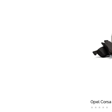
★
★
★
★
★