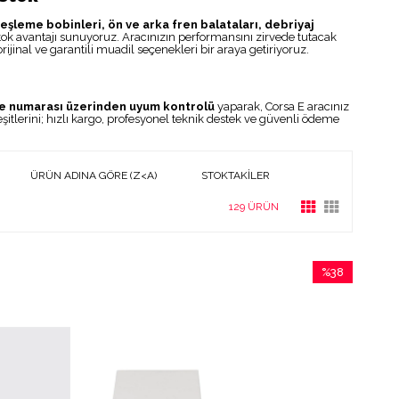
teşleme bobinleri, ön ve arka fren balataları, debriyaj
ok avantajı sunuyoruz. Aracınızın performansını zirvede tutacak
ijinal ve garantili muadil seçenekleri bir araya getiriyoruz.
e numarası üzerinden uyum kontrolü
yaparak, Corsa E aracınız
şitlerini; hızlı kargo, profesyonel teknik destek ve güvenli ödeme
ÜRÜN ADINA GÖRE (Z<A)
STOKTAKILER
129 ÜRÜN
%38
İndirim
%38İndirim