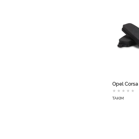
★
★
★
★
★
TAKIM