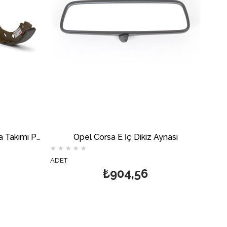
Opel Corsa E Arka Fren Balata Takımı Papuç DELPHİ
Opel Corsa E İç Dikiz Aynası
★
★
★
★
★
ADET
₺904,56