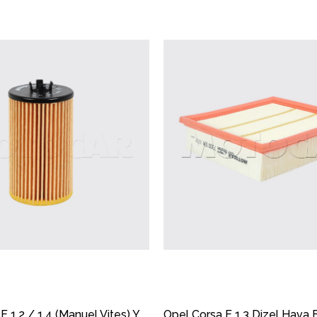
Opel Corsa E 1.2 / 1.4 (Manuel Vites) Yağ Filtresi MOTOCAR