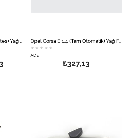
Opel Corsa E 1.4 (Otomatik Vites) Yağ Filtresi GM
Opel Corsa E 1.4 (Tam Otomatik) Yağ Filtresi MOTOCAR
★
★
★
★
★
ADET
3
₺327,13