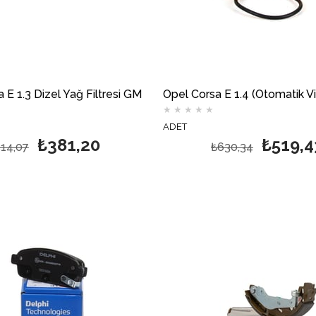
 E 1.3 Dizel Yağ Filtresi GM
★
★
★
★
★
ADET
₺381,20
₺519,4
14,07
₺630,34