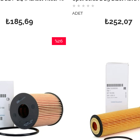
★
★
★
★
★
ADET
₺185,69
₺252,07
%26
İndirim
%26İndirim