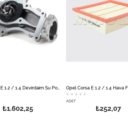
Opel Corsa E 1.2 / 1.4 Devirdaim Su Pompası AİRTEX
★
★
★
★
★
ADET
₺1.602,25
₺252,07