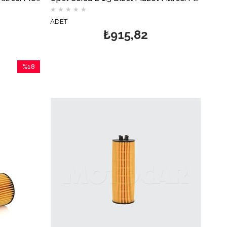
★
★
★
★
★
ADET
₺915,82
%18
İndirim
%18İndirim