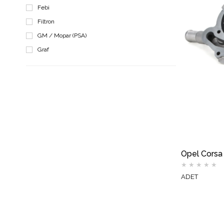
Febi
Filtron
GM / Mopar (PSA)
Graf
Hella
İna
İthal
Luk
Maxtel
Motocar
Ngk
Plastech
★
★
★
★
★
Sachs
ADET
Snr
Topran
Vernet