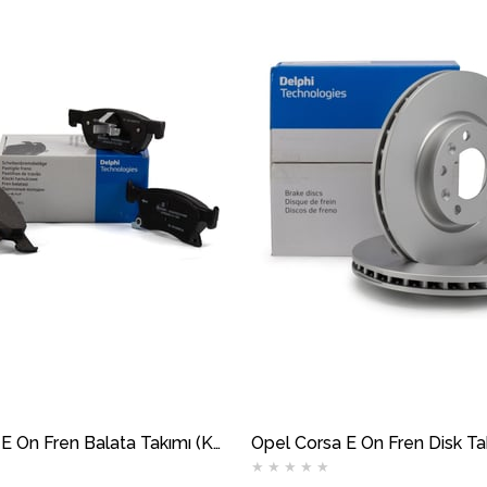
Opel Corsa E Ön Fren Balata Takımı (Küçük Tip) DELPHİ
★
★
★
★
★