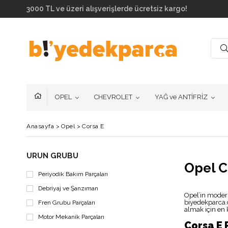
3000 TL ve üzeri alışverişlerde ücretsiz kargo!
OPEL
CHEVROLET
YAĞ ve ANTİFRİZ
Anasayfa
>
Opel
>
Corsa E
ÜRÜN GRUBU
Opel C
Periyodik Bakım Parçaları
Debriyaj ve Şanzıman
Opel’in modern
biyedekparca.c
Fren Grubu Parçaları
almak için en 
Motor Mekanik Parçaları
Corsa E