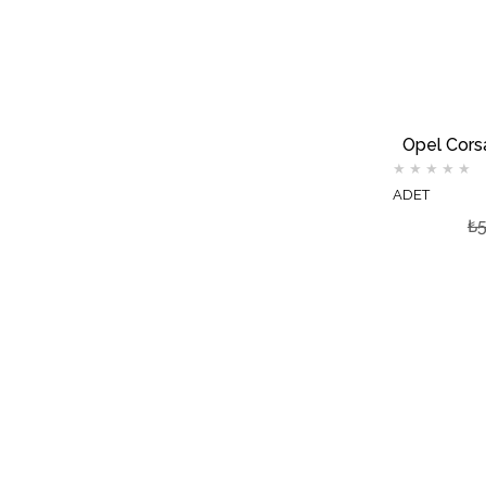
Opel Corsa
★
★
★
★
★
ADET
₺5