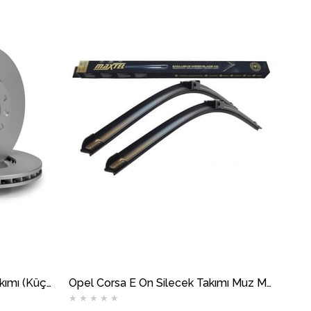
Opel Corsa E Ön Fren Disk Takımı (Küçük Tip) DELPHİ
Opel Corsa E Ön Silecek Takımı Muz MAXTEL
★
★
★
★
★