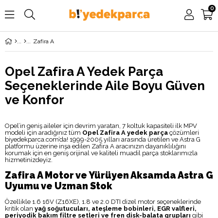
0
Zafira A
Opel Zafira A Yedek Parça
Seçeneklerinde Aile Boyu Güven
ve Konfor
Opel’in geniş aileler için devrim yaratan, 7 koltuk kapasiteli ilk MPV
modeli için aradığınız tüm
Opel Zafira A yedek parça
çözümleri
biyedekparca.com’da! 1999-2005 yılları arasında üretilen ve Astra G
platformu üzerine inşa edilen Zafira A aracınızın dayanıklılığını
korumak için en geniş orijinal ve kaliteli muadil parça stoklarımızla
hizmetinizdeyiz.
Zafira A Motor ve Yürüyen Aksamda Astra G
Uyumu ve Uzman Stok
Özellikle 1.6 16V (Z16XE), 1.8 ve 2.0 DTI dizel motor seçeneklerinde
kritik olan
yağ soğutucuları, ateşleme bobinleri, EGR valfleri,
periyodik bakım filtre setleri ve fren disk-balata grupları
gibi