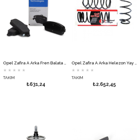
Opel Zafira A Arka Fren Balata Takımı DELPHİ
Opel Zafira A Arka Helezon Yay Takımı STANDART YAY
★
★
★
★
★
★
★
★
★
★
TAKIM
TAKIM
₺631,24
₺2.652,45