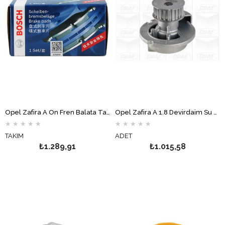
Opel Zafira A Ön Fren Balata Takımı BOSCH
Opel Zafira A 1.8 Devirdaim Su Pompası GRAF
★
★
★
★
★
★
★
★
★
★
TAKIM
ADET
₺1.289,91
₺1.015,58