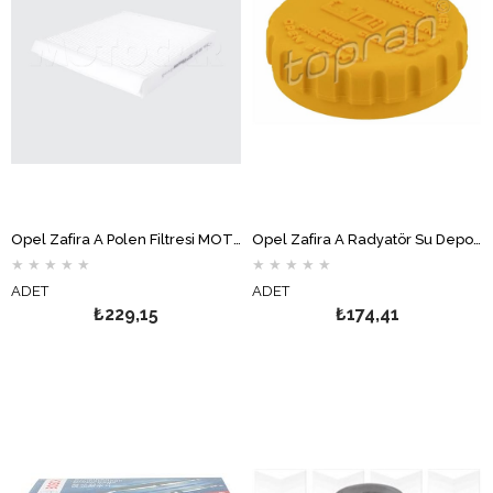
Opel Zafira A Polen Filtresi MOTOCAR
Opel Zafira A Radyatör Su Deposu Kapağı TOPRAN
★
★
★
★
★
★
★
★
★
★
ADET
ADET
₺229,15
₺174,41