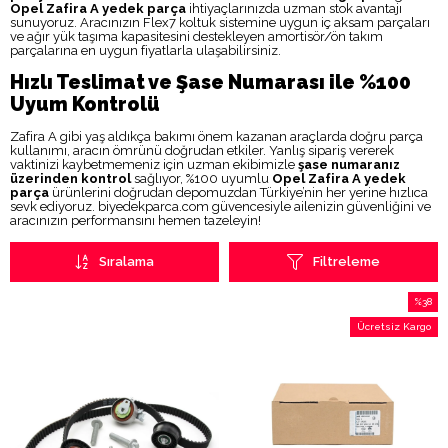
Opel Zafira A yedek parça
ihtiyaçlarınızda uzman stok avantajı
sunuyoruz. Aracınızın Flex7 koltuk sistemine uygun iç aksam parçaları
ve ağır yük taşıma kapasitesini destekleyen amortisör/ön takım
parçalarına en uygun fiyatlarla ulaşabilirsiniz.
Hızlı Teslimat ve Şase Numarası ile %100
Uyum Kontrolü
Zafira A gibi yaş aldıkça bakımı önem kazanan araçlarda doğru parça
kullanımı, aracın ömrünü doğrudan etkiler. Yanlış sipariş vererek
vaktinizi kaybetmemeniz için uzman ekibimizle
şase numaranız
üzerinden kontrol
sağlıyor, %100 uyumlu
Opel Zafira A yedek
parça
ürünlerini doğrudan depomuzdan Türkiye’nin her yerine hızlıca
sevk ediyoruz. biyedekparca.com güvencesiyle ailenizin güvenliğini ve
aracınızın performansını hemen tazeleyin!
Sıralama
Filtreleme
%38
İndirim
Ücretsiz Kargo
%38İndi