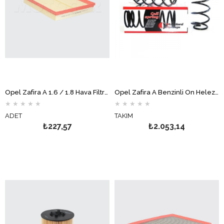
Opel Zafira A 1.6 / 1.8 Hava Filtresi MOTOCAR
Opel Zafira A Benzinli Ön Helezon Yay Takımı STANDART YAY
★
★
★
★
★
★
★
★
★
★
ADET
TAKIM
₺227,57
₺2.053,14