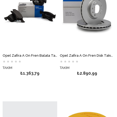
Opel Zafira A Ön Fren Balata Takımı DELPHİ
Opel Zafira A Ön Fren Disk Takımı 5 Bijon DELPHİ
★
★
★
★
★
★
★
★
★
★
TAKIM
TAKIM
₺1.363,79
₺2.890,99