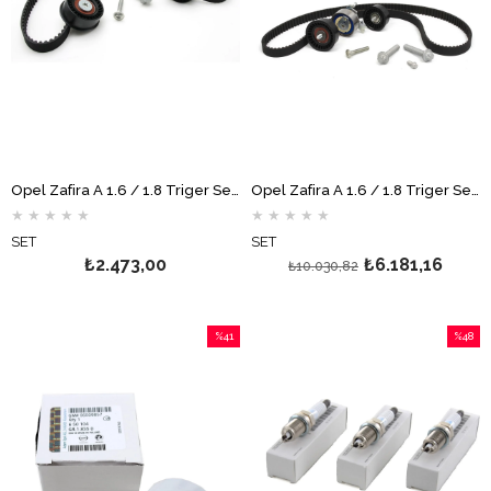
Opel Zafira A 1.6 / 1.8 Triger Seti GATES
Opel Zafira A 1.6 / 1.8 Triger Seti GM
★
★
★
★
★
★
★
★
★
★
SET
SET
₺2.473,00
₺6.181,16
₺10.030,82
%41
%48
İndirim
İndirim
%41İndirim
%48İndi