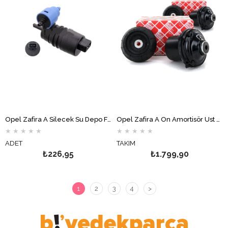
Opel Zafira A Silecek Su Depo Fiskiye Motoru
Opel Zafira A Ön Amortisör Üst Takoz ve Bilya Takımı FEBİ
★
★
★
★
★
★
★
★
★
★
ADET
TAKIM
₺226,95
₺1.799,90
1
2
3
4
>