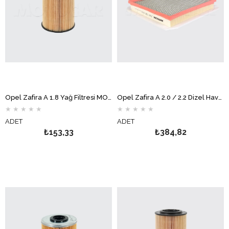
Opel Zafira A 1.8 Yağ Filtresi MOTOCAR
Opel Zafira A 2.0 / 2.2 Dizel Hava Filtresi Süngerli MOTOCAR
★
★
★
★
★
★
★
★
★
★
ADET
ADET
₺153,33
₺384,82