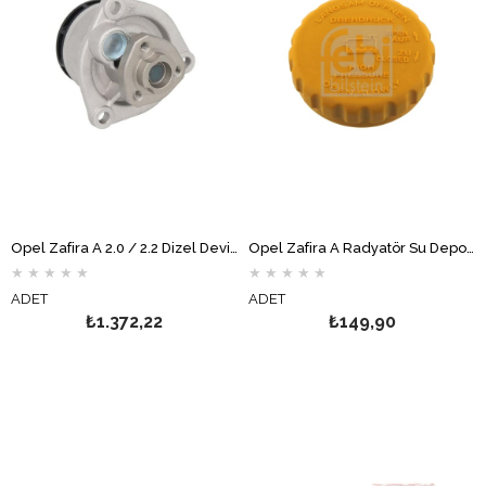
Opel Zafira A 2.0 / 2.2 Dizel Devirdaim Su Pompası GRAF
Opel Zafira A Radyatör Su Deposu Kapağı FEBİ
★
★
★
★
★
★
★
★
★
★
ADET
ADET
₺1.372,22
₺149,90