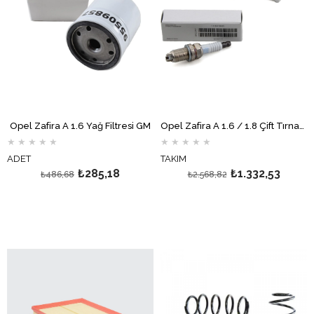
Opel Zafira A 1.6 Yağ Filtresi GM
Opel Zafira A 1.6 / 1.8 Çift Tırnak Buji Takımı GM
★
★
★
★
★
★
★
★
★
★
ADET
TAKIM
₺285,18
₺1.332,53
₺486,68
₺2.568,82