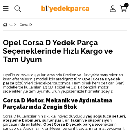
0
Corsa D
Opel Corsa D Yedek Parça
Seçeneklerinde Hızlı Kargo ve
Tam Uyum
Opel’in 2006-2014 yılları arasında üretilen ve Türkiye’de satış rekorları
kıran efsaneleşmiş modeli için aradığınız tüm
Opel Corsa D yedek
parça
çözümleri biyedekparca.com’da! Hem binek hem de ticari (Van)
modellerde kullanılan 1.3 CDTI dizel ve 1.2, 1.4 benzinli motor
seçenekleriyle tam uyumlu ürün yelpazemizle hizmetinizdeyiz.
Corsa D Motor, Mekanik ve Aydınlatma
Parçalarında Zengin Stok
Corsa D kullanıcılarının sıklıkla ihtiyaç duyduğu
yağ soğutucu setleri,
ateşleme bobinleri, su flanşları, ön takım ve süspansiyon
parçalarında en kaliteli
Opel Corsa D yedek parça
seçeneklerini
sunuyoruz. Aracınızın kronikleşen parça ihtiyaçlarını orijinal ve güvenilir