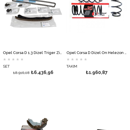
Opel Corsa D 1.3 Dizel Triger Zincir Seti GM
Opel Corsa D Dizel Ön Helezon Yay Takımı STANDART YAY
★
★
★
★
★
★
★
★
★
★
SET
TAKIM
₺6.436,96
₺1.960,87
₺8.916,08