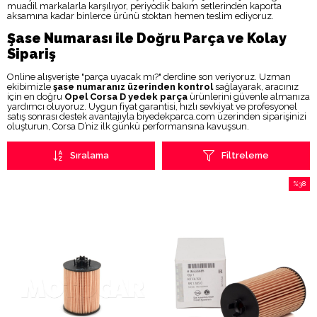
muadil markalarla karşılıyor, periyodik bakım setlerinden kaporta
aksamına kadar binlerce ürünü stoktan hemen teslim ediyoruz.
Şase Numarası ile Doğru Parça ve Kolay
Sipariş
Online alışverişte "parça uyacak mı?" derdine son veriyoruz. Uzman
ekibimizle
şase numaranız üzerinden kontrol
sağlayarak, aracınız
için en doğru
Opel Corsa D yedek parça
ürünlerini güvenle almanıza
yardımcı oluyoruz. Uygun fiyat garantisi, hızlı sevkiyat ve profesyonel
satış sonrası destek avantajıyla biyedekparca.com üzerinden siparişinizi
oluşturun, Corsa D’niz ilk günkü performansına kavuşsun.
Sıralama
Filtreleme
%38
İndirim
%38İndi