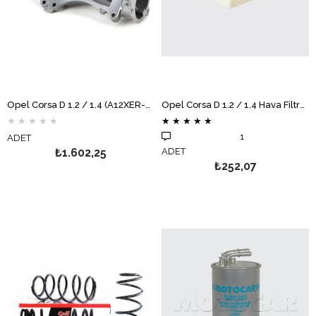
Opel Corsa D 1.2 / 1.4 (A12XER-A14XER) Devirdaim Su Pompası AİRTEX
Opel Corsa D 1.2 / 1.4 Hava Filtresi MOTOCAR
★
★
★
★
★
★
★
★
★
★
1
ADET
₺1.602,25
ADET
₺252,07