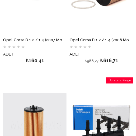
Opel Corsa D 1.2 / 1.4 (2007 Model) Yağ Filtresi MOTOCAR
Opel Corsa D 1.2 / 1.4 (2008 Model ve Sonrası) Yağ Filtresi GM
★
★
★
★
★
★
★
★
★
★
ADET
ADET
₺160,41
₺616,71
₺988,27
Ücretsiz Kargo