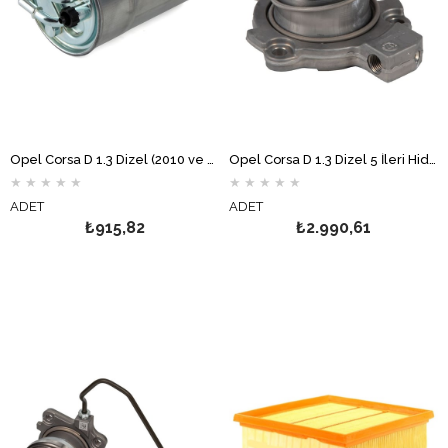
Opel Corsa D 1.3 Dizel (2010 ve Sonrası) Mazot Filtresi MOTOCAR
Opel Corsa D 1.3 Dizel 5 İleri Hidrolik Debriyaj Rulmanı FTE
★
★
★
★
★
★
★
★
★
★
ADET
ADET
₺915,82
₺2.990,61