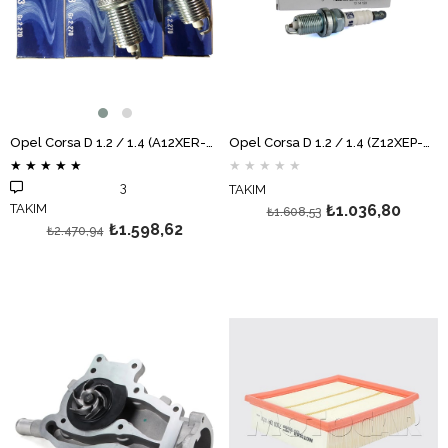
Opel Corsa D 1.2 / 1.4 (A12XER-A14XER) Buji Takımı GM
Opel Corsa D 1.2 / 1.4 (Z12XEP-Z14XEP) Tek Tırnak Buji Takımı GM
★
★
★
★
★
★
★
★
★
★
3
TAKIM
TAKIM
₺1.036,80
₺1.608,53
₺1.598,62
₺2.470,94