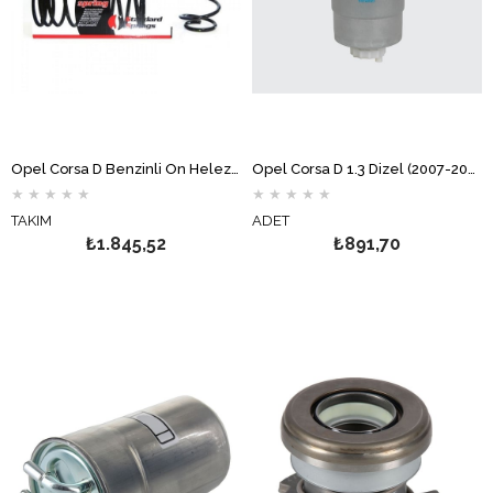
Opel Corsa D Benzinli Ön Helezon Yay Takımı STANDART YAY
Opel Corsa D 1.3 Dizel (2007-2009) Mazot Filtresi MOTOCAR
★
★
★
★
★
★
★
★
★
★
TAKIM
ADET
₺1.845,52
₺891,70