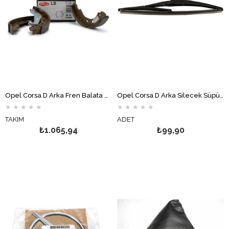
Opel Corsa D Arka Fren Balata Takımı Papuç DELPHİ
Opel Corsa D Arka Silecek Süpürgesi
★
★
★
★
★
★
★
★
★
★
TAKIM
ADET
₺1.065,94
₺99,90