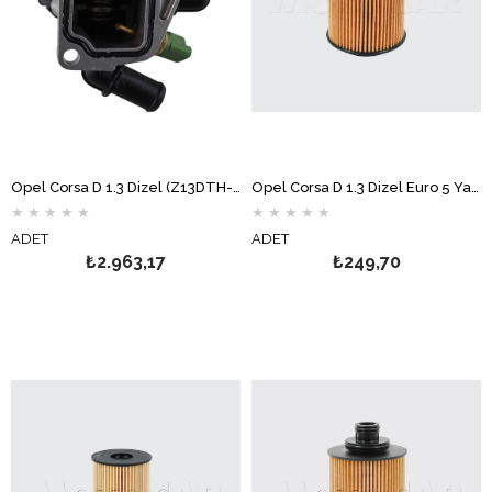
Opel Corsa D 1.3 Dizel (Z13DTH-Z13DTJ) Termostat MAHLE
Opel Corsa D 1.3 Dizel Euro 5 Yağ Filtresi MOTOCAR
★
★
★
★
★
★
★
★
★
★
ADET
ADET
₺2.963,17
₺249,70