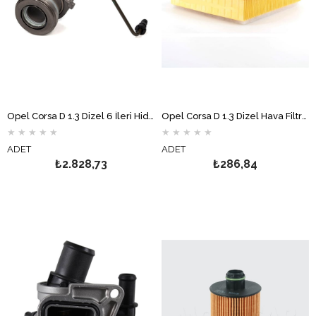
Opel Corsa D 1.3 Dizel 6 İleri Hidrolik Debriyaj Rulmanı FTE
Opel Corsa D 1.3 Dizel Hava Filtresi Süngerli MOTOCAR
★
★
★
★
★
★
★
★
★
★
ADET
ADET
₺2.828,73
₺286,84