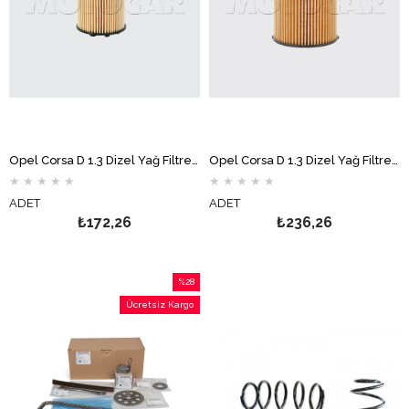
Opel Corsa D 1.3 Dizel Yağ Filtresi Tırnaklı MOTOCAR
Opel Corsa D 1.3 Dizel Yağ Filtresi Tırnaksız MOTOCAR
★
★
★
★
★
★
★
★
★
★
ADET
ADET
₺172,26
₺236,26
%28
İndirim
Ücretsiz Kargo
%28İndirim