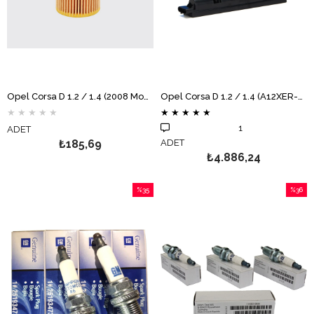
Opel Corsa D 1.2 / 1.4 (2008 Model ve Sonrası) Yağ Filtresi MOTOCAR
Opel Corsa D 1.2 / 1.4 (A12XER-A14XER) Ateşleme Bobini DELPHİ
★
★
★
★
★
★
★
★
★
★
1
ADET
₺185,69
ADET
₺4.886,24
%35
%36
İndirim
İndirim
%35İndirim
%36İndi