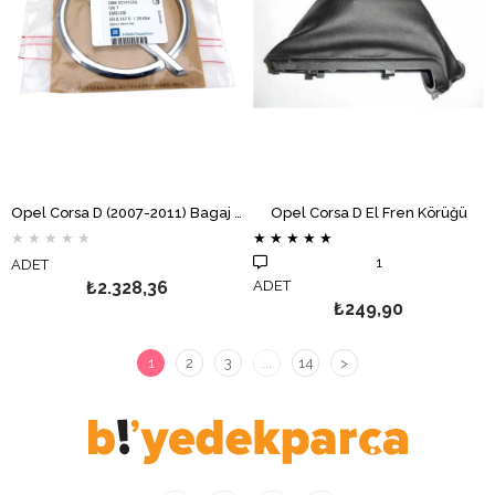
Opel Corsa D (2007-2011) Bagaj Opel Amblemi GM
Opel Corsa D El Fren Körüğü
★
★
★
★
★
★
★
★
★
★
1
ADET
₺2.328,36
ADET
₺249,90
1
2
3
...
14
>