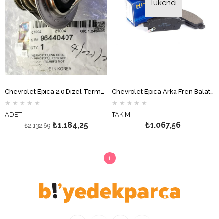
Tükendi
Chevrolet Epica 2.0 Dizel Termostat GM
Chevrolet Epica Arka Fren Balata Takımı Hİ-Q
★
★
★
★
★
★
★
★
★
★
ADET
TAKIM
₺1.184,25
₺1.067,56
₺2.132,69
1