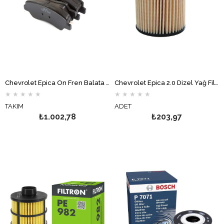
Chevrolet Epica Ön Fren Balata Takımı Hİ-Q
Chevrolet Epica 2.0 Dizel Yağ Filtresi FİLTRON
★
★
★
★
★
★
★
★
★
★
TAKIM
ADET
₺1.002,78
₺203,97