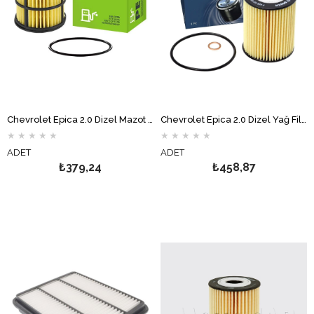
Chevrolet Epica 2.0 Dizel Mazot Filtresi FİLTRON
Chevrolet Epica 2.0 Dizel Yağ Filtresi BOSCH
★
★
★
★
★
★
★
★
★
★
ADET
ADET
₺379,24
₺458,87