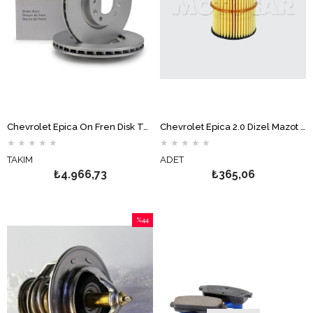
Chevrolet Epica Ön Fren Disk Takımı DELPHİ
Chevrolet Epica 2.0 Dizel Mazot Filtresi MOTOCAR
★
★
★
★
★
★
★
★
★
★
TAKIM
ADET
₺4.966,73
₺365,06
%44
İndirim
%44İndirim