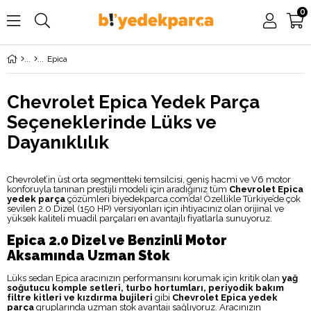
0
Epica
Chevrolet Epica Yedek Parça
Seçeneklerinde Lüks ve
Dayanıklılık
Chevrolet’in üst orta segmentteki temsilcisi, geniş hacmi ve V6 motor
konforuyla tanınan prestijli modeli için aradığınız tüm
Chevrolet Epica
yedek parça
çözümleri biyedekparca.com’da! Özellikle Türkiye’de çok
sevilen 2.0 Dizel (150 HP) versiyonları için ihtiyacınız olan orijinal ve
yüksek kaliteli muadil parçaları en avantajlı fiyatlarla sunuyoruz.
Epica 2.0 Dizel ve Benzinli Motor
Aksamında Uzman Stok
Lüks sedan Epica aracınızın performansını korumak için kritik olan
yağ
soğutucu komple setleri, turbo hortumları, periyodik bakım
filtre kitleri ve kızdırma bujileri
gibi
Chevrolet Epica yedek
parça
gruplarında uzman stok avantajı sağlıyoruz. Aracınızın