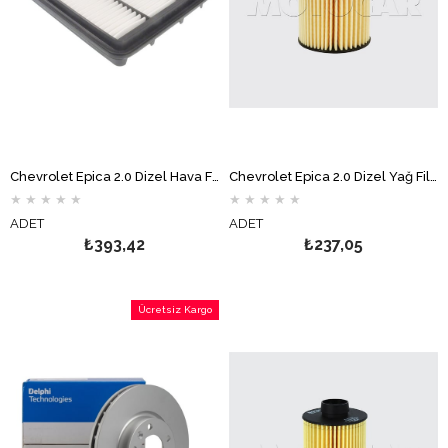
Chevrolet Epica 2.0 Dizel Hava Filtresi WUNDER
Chevrolet Epica 2.0 Dizel Yağ Filtresi MOTOCAR
★
★
★
★
★
★
★
★
★
★
ADET
ADET
₺393,42
₺237,05
Ücretsiz Kargo