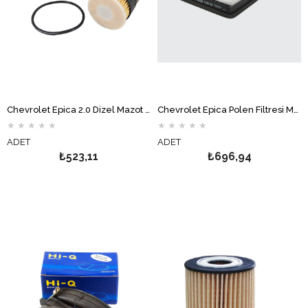
Chevrolet Epica 2.0 Dizel Mazot Filtresi BOSCH
Chevrolet Epica Polen Filtresi MOTOCAR
★
★
★
★
★
★
★
★
★
★
ADET
ADET
₺523,11
₺696,94