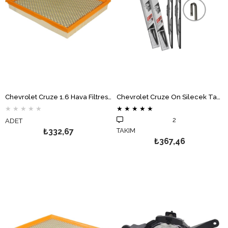
Chevrolet Cruze 1.6 Hava Filtresi MOTOCAR
Chevrolet Cruze Ön Silecek Takımı BOSCH
★
★
★
★
★
★
★
★
★
★
2
ADET
₺332,67
TAKIM
₺367,46