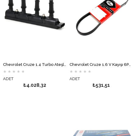
Chevrolet Cruze 1.4 Turbo Ateşleme Bobini HELLA
Chevrolet Cruze 1.6 V Kayışı 6PK1555 GATES
★
★
★
★
★
★
★
★
★
★
ADET
ADET
₺4.028,32
₺531,51