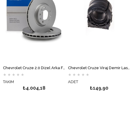
Chevrolet Cruze 2.0 Dizel Arka Fren Disk Takımı 292mm DELPHİ
Chevrolet Cruze Viraj Demir Lastiği YTT
★
★
★
★
★
★
★
★
★
★
TAKIM
ADET
₺4.004,18
₺149,90