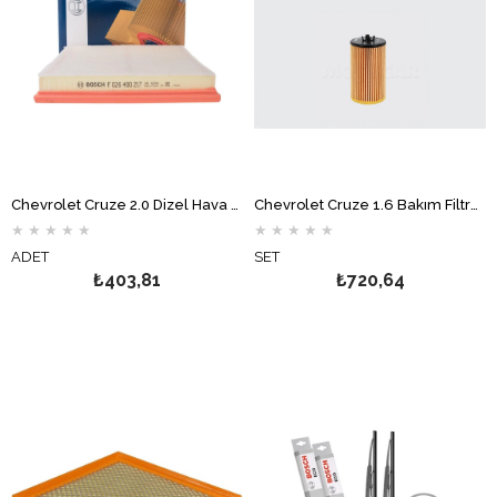
Chevrolet Cruze 2.0 Dizel Hava Filtresi BOSCH
Chevrolet Cruze 1.6 Bakım Filtre Seti MOTOCAR
★
★
★
★
★
★
★
★
★
★
ADET
SET
₺403,81
₺720,64