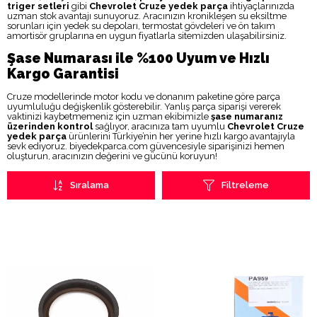
triger setleri
gibi
Chevrolet Cruze yedek parça
ihtiyaçlarınızda
uzman stok avantajı sunuyoruz. Aracınızın kronikleşen su eksiltme
sorunları için yedek su depoları, termostat gövdeleri ve ön takım
amortisör gruplarına en uygun fiyatlarla sitemizden ulaşabilirsiniz.
Şase Numarası ile %100 Uyum ve Hızlı
Kargo Garantisi
Cruze modellerinde motor kodu ve donanım paketine göre parça
uyumluluğu değişkenlik gösterebilir. Yanlış parça siparişi vererek
vaktinizi kaybetmemeniz için uzman ekibimizle
şase numaranız
üzerinden kontrol
sağlıyor, aracınıza tam uyumlu
Chevrolet Cruze
yedek parça
ürünlerini Türkiye’nin her yerine hızlı kargo avantajıyla
sevk ediyoruz. biyedekparca.com güvencesiyle siparişinizi hemen
oluşturun, aracınızın değerini ve gücünü koruyun!
Sıralama
Filtreleme