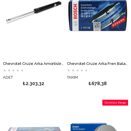
Chevrolet Cruze Arka Amortisör MONROE
Chevrolet Cruze Arka Fren Balata Takımı BOSCH
★
★
★
★
★
★
★
★
★
★
ADET
TAKIM
₺2.303,32
₺678,38
Ücretsiz Kargo