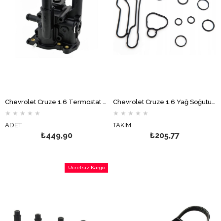
Chevrolet Cruze 1.6 Termostat Gövdesi
Chevrolet Cruze 1.6 Yağ Soğutucusu Oring Takımı Komple
★
★
★
★
★
★
★
★
★
★
ADET
TAKIM
₺449,90
₺205,77
Ücretsiz Kargo