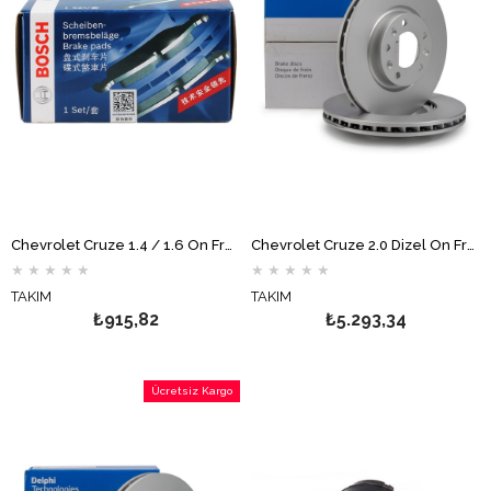
Chevrolet Cruze 1.4 / 1.6 Ön Fren Balata Takımı BOSCH
Chevrolet Cruze 2.0 Dizel Ön Fren Disk Takımı 300mm DELPHİ
★
★
★
★
★
★
★
★
★
★
TAKIM
TAKIM
₺915,82
₺5.293,34
Ücretsiz Kargo