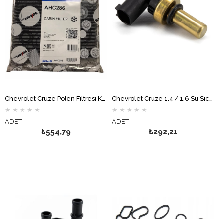
Chevrolet Cruze Polen Filtresi Karbonlu PURFLUX
Chevrolet Cruze 1.4 / 1.6 Su Sıcaklık Sensörü FAE
★
★
★
★
★
★
★
★
★
★
ADET
ADET
₺554,79
₺292,21