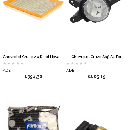
Chevrolet Cruze 2.0 Dizel Hava Filtresi MOTOCAR
Chevrolet Cruze Sağ Sis Farı
★
★
★
★
★
★
★
★
★
★
ADET
ADET
₺394,30
₺605,19