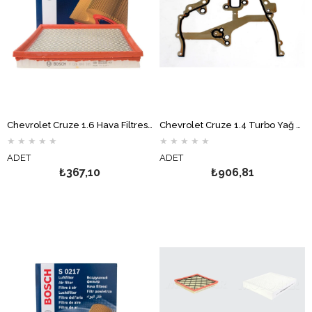
Chevrolet Cruze 1.6 Hava Filtresi BOSCH
Chevrolet Cruze 1.4 Turbo Yağ Pompa Kapak Contası VİCTOR REİNZ
★
★
★
★
★
★
★
★
★
★
ADET
ADET
₺367,10
₺906,81