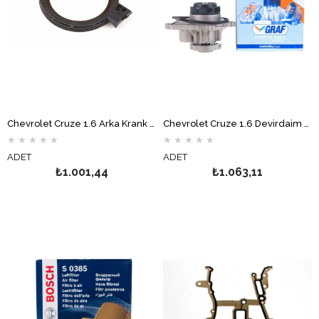
Chevrolet Cruze 1.6 Arka Krank Keçesi ELRİNG
Chevrolet Cruze 1.6 Devirdaim Su Pompası GRAF
★
★
★
★
★
★
★
★
★
★
ADET
ADET
₺1.001,44
₺1.063,11