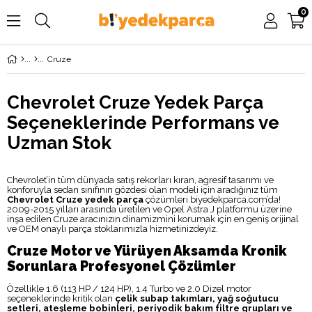
0
Cruze
Chevrolet Cruze Yedek Parça
Seçeneklerinde Performans ve
Uzman Stok
Chevrolet’in tüm dünyada satış rekorları kıran, agresif tasarımı ve
konforuyla sedan sınıfının gözdesi olan modeli için aradığınız tüm
Chevrolet Cruze yedek parça
çözümleri biyedekparca.com’da!
2009-2015 yılları arasında üretilen ve Opel Astra J platformu üzerine
inşa edilen Cruze aracınızın dinamizmini korumak için en geniş orijinal
ve OEM onaylı parça stoklarımızla hizmetinizdeyiz.
Cruze Motor ve Yürüyen Aksamda Kronik
Sorunlara Profesyonel Çözümler
Özellikle 1.6 (113 HP / 124 HP), 1.4 Turbo ve 2.0 Dizel motor
seçeneklerinde kritik olan
çelik subap takımları, yağ soğutucu
setleri, ateşleme bobinleri, periyodik bakım filtre grupları ve