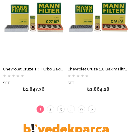
Chevrolet Cruze 1.4 Turbo Bakım Filtre Seti MANN
Chevrolet Cruze 1.6 Bakım Filtre Seti MANN
★
★
★
★
★
★
★
★
★
★
SET
SET
₺1.847,36
₺1.864,28
1
2
3
...
9
>