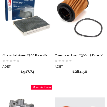
Chevrolet Aveo T300 Polen Filtresi Karbonlu BOSCH
Chevrolet Aveo T300 1.3 Dizel Yağ Filtresi BOSCH
★
★
★
★
★
★
★
★
★
★
ADET
ADET
₺917,74
₺284,50
Ücretsiz Kargo