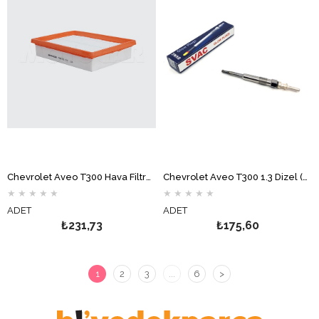
Chevrolet Aveo T300 Hava Filtresi MOTOCAR
Chevrolet Aveo T300 1.3 Dizel (A13DTE) Kızdırma Bujisi SVAC
★
★
★
★
★
★
★
★
★
★
ADET
ADET
₺231,73
₺175,60
1
2
3
...
6
>