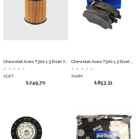
Chevrolet Aveo T300 1.3 Dizel Yağ Filtresi MOTOCAR
Chevrolet Aveo T300 1.3 Dizel Ön Fren Balata Takımı Hİ-Q
★
★
★
★
★
★
★
★
★
★
ADET
TAKIM
₺249,70
₺853,31