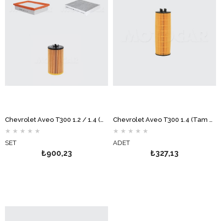
Chevrolet Aveo T300 1.2 / 1.4 (Manuel Vites) Bakım Filtre Seti (Karbonlu) MOTOCAR
Chevrolet Aveo T300 1.4 (Tam Otomatik) Yağ Filtresi MOTOCAR
★
★
★
★
★
★
★
★
★
★
SET
ADET
₺900,23
₺327,13