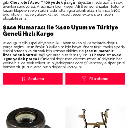
gibi
Chevrolet Aveo T300 yedek parça
ihtiyaçlarınızda uzman stok
avantajı sunuyoruz. Aracınızın kronikleşen ABS sensör arızaları, kalorifer
kazan klapeleri ve ön takım askı rotları gibi teknik aksamlarında %100
uyumlu orijinal ve yüksek kaliteli muadil seçeneklere sitemizden
ulaşabilirsiniz.
Şase Numarası ile %100 Uyum ve Türkiye
Geneli Hızlı Kargo
Aveo T300 gibi Opel altyapısını kullanan teknolojik araçlarda doğru
parça seçimi uzun ömürlü kullanım için hayati önem taşır. Yanlış sipariş
riskini ortadan kaldırmak için uzman ekibimizle
şase numaranız
üzerinden kontrol
sağlıyor, aracınıza tam uyumlu
Chevrolet Aveo
T300 yedek parça
ürünlerini doğrudan depomuzdan Türkiye’nin her
yerine hızlıca sevk ediyoruz. biyedekparca.com güvencesiyle siparişinizi
hemen oluşturun, aracınızın değerini koruyun!
Sıralama
Filtreleme