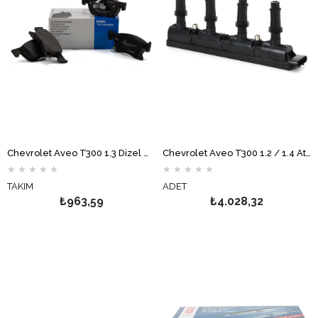
Chevrolet Aveo T300 1.3 Dizel Ön Fren Balata Takımı DELPHİ
Chevrolet Aveo T300 1.2 / 1.4 Ateşleme Bobini HELLA
★
★
★
★
★
★
★
★
★
★
TAKIM
ADET
₺963,59
₺4.028,32