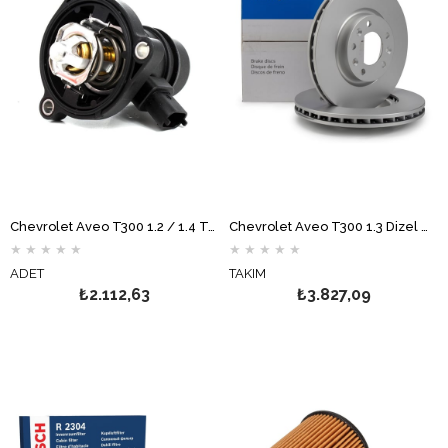
Chevrolet Aveo T300 1.2 / 1.4 Termostat VERNET
Chevrolet Aveo T300 1.3 Dizel Ön Fren Disk Takımı DELPHİ
★
★
★
★
★
★
★
★
★
★
ADET
TAKIM
₺2.112,63
₺3.827,09