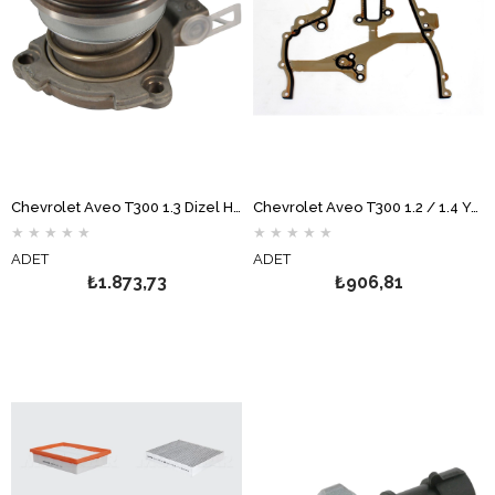
Chevrolet Aveo T300 1.3 Dizel Hidrolik Debriyaj Rulmanı SACHS
Chevrolet Aveo T300 1.2 / 1.4 Yağ Pompa Kapak Contası VİCTOR REİNZ
★
★
★
★
★
★
★
★
★
★
ADET
ADET
₺1.873,73
₺906,81