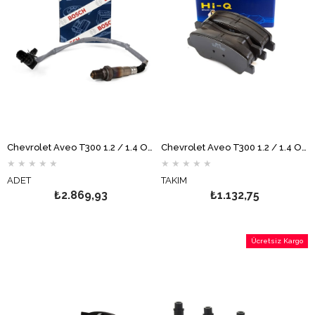
Chevrolet Aveo T300 1.2 / 1.4 Oksijen Sensörü 1. Konum BOSCH
Chevrolet Aveo T300 1.2 / 1.4 Ön Fren Balata Takımı Hİ-Q
★
★
★
★
★
★
★
★
★
★
ADET
TAKIM
₺2.869,93
₺1.132,75
Ücretsiz Kargo