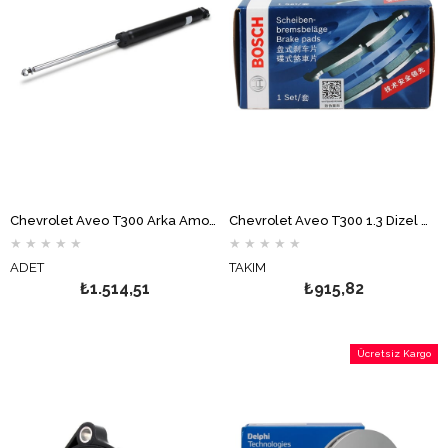
Chevrolet Aveo T300 Arka Amortisör MONROE
Chevrolet Aveo T300 1.3 Dizel Ön Fren Balata Takımı BOSCH
★
★
★
★
★
★
★
★
★
★
ADET
TAKIM
₺1.514,51
₺915,82
Ücretsiz Kargo