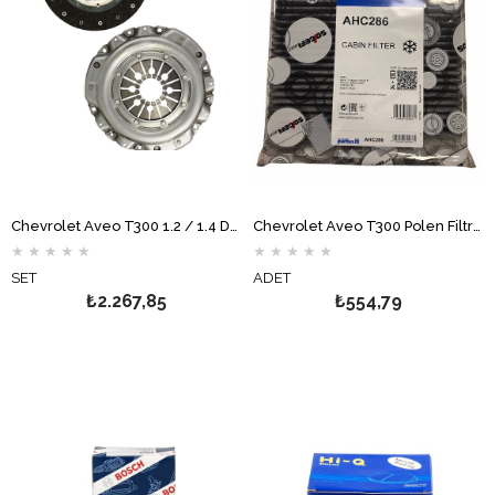
Chevrolet Aveo T300 1.2 / 1.4 Debriyaj Seti MAPA
Chevrolet Aveo T300 Polen Filtresi Karbonlu PURFLUX
★
★
★
★
★
★
★
★
★
★
SET
ADET
₺2.267,85
₺554,79