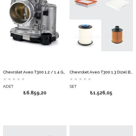
Chevrolet Aveo T300 1.2 / 1.4 Gaz Kelebeği BOSCH
Chevrolet Aveo T300 1.3 Dizel Bakım Filtre Seti MOTOCAR
★
★
★
★
★
★
★
★
★
★
ADET
SET
₺6.859,20
₺1.526,05