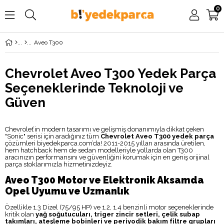
0
Aveo T300
Chevrolet Aveo T300 Yedek Parça
Seçeneklerinde Teknoloji ve
Güven
Chevrolet’in modern tasarımı ve gelişmiş donanımıyla dikkat çeken
"Sonic" serisi için aradığınız tüm
Chevrolet Aveo T300 yedek parça
çözümleri biyedekparca.com’da! 2011-2015 yılları arasında üretilen,
hem hatchback hem de sedan modelleriyle yollarda olan T300
aracınızın performansını ve güvenliğini korumak için en geniş orijinal
parça stoklarımızla hizmetinizdeyiz.
Aveo T300 Motor ve Elektronik Aksamda
Opel Uyumu ve Uzmanlık
Özellikle 1.3 Dizel (75/95 HP) ve 1.2, 1.4 benzinli motor seçeneklerinde
kritik olan
yağ soğutucuları, triger zincir setleri, çelik subap
takımları, ateşleme bobinleri ve periyodik bakım filtre grupları