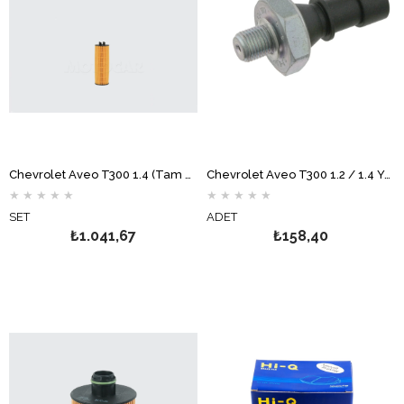
Chevrolet Aveo T300 1.4 (Tam Otomatik) Bakım Filtre Seti (Karbonlu) MOTOCAR
Chevrolet Aveo T300 1.2 / 1.4 Yağ Müşürü FAE
★
★
★
★
★
★
★
★
★
★
SET
ADET
₺1.041,67
₺158,40