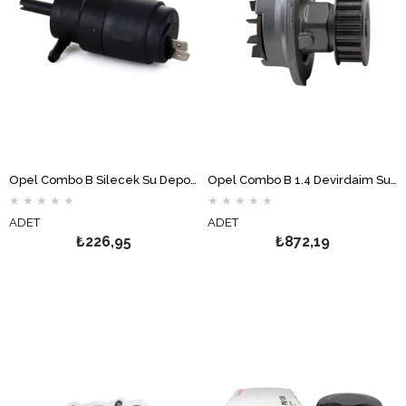
Opel Combo B Silecek Su Depo Fiskiye Motoru
Opel Combo B 1.4 Devirdaim Su Pompası GRAF
★
★
★
★
★
★
★
★
★
★
ADET
ADET
₺226,95
₺872,19