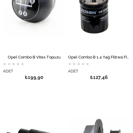
Opel Combo B Vites Topuzu
Opel Combo B 1.4 Yağ Filtresi FİLTRON
★
★
★
★
★
★
★
★
★
★
ADET
ADET
₺199,90
₺127,46