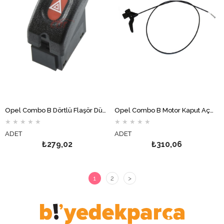
Opel Combo B Dörtlü Flaşör Düğmesi
Opel Combo B Motor Kaput Açma Teli
★
★
★
★
★
★
★
★
★
★
ADET
ADET
₺279,02
₺310,06
1
2
>