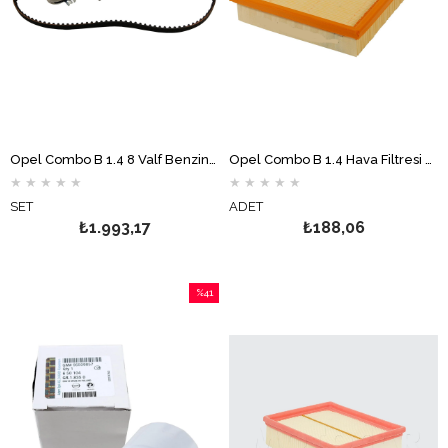
Opel Combo B 1.4 8 Valf Benzinli Triger Seti GATES
Opel Combo B 1.4 Hava Filtresi MOTOCAR
★
★
★
★
★
★
★
★
★
★
SET
ADET
₺1.993,17
₺188,06
%41
İndirim
%41İndirim