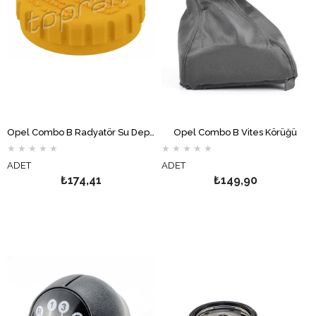
Opel Combo B Radyatör Su Deposu Kapağı TOPRAN
Opel Combo B Vites Körüğü
★
★
★
★
★
★
★
★
★
★
ADET
ADET
₺174,41
₺149,90