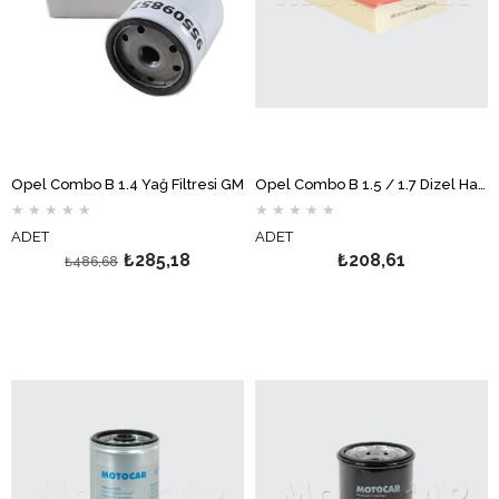
Opel Combo B 1.4 Yağ Filtresi GM
Opel Combo B 1.5 / 1.7 Dizel Hava Filtresi MOTOCAR
★
★
★
★
★
★
★
★
★
★
ADET
ADET
₺285,18
₺208,61
₺486,68