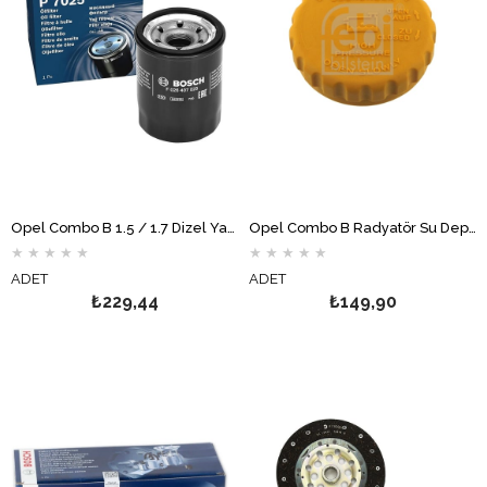
Opel Combo B 1.5 / 1.7 Dizel Yağ Filtresi BOSCH
Opel Combo B Radyatör Su Deposu Kapağı FEBİ
★
★
★
★
★
★
★
★
★
★
ADET
ADET
₺229,44
₺149,90