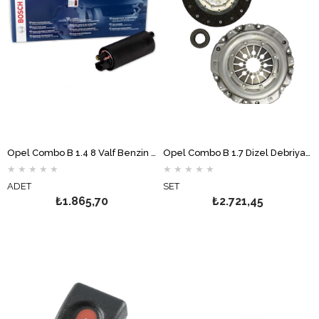
Opel Combo B 1.4 8 Valf Benzin Pompası BOSCH
Opel Combo B 1.7 Dizel Debriyaj Seti MAPA
★
★
★
★
★
★
★
★
★
★
ADET
SET
₺1.865,70
₺2.721,45