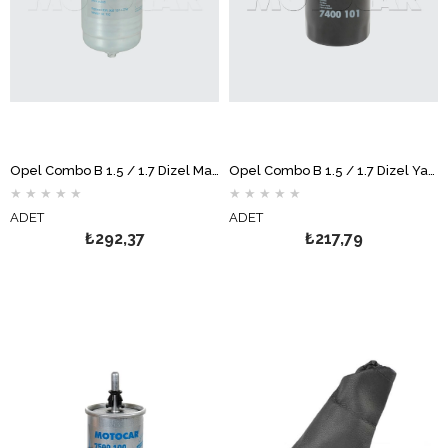
Opel Combo B 1.5 / 1.7 Dizel Mazot Filtresi MOTOCAR
Opel Combo B 1.5 / 1.7 Dizel Yağ Filtresi MOTOCAR
★
★
★
★
★
★
★
★
★
★
ADET
ADET
₺292,37
₺217,79