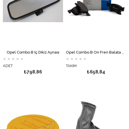
Opel Combo B İç Dikiz Aynası
Opel Combo B Ön Fren Balata Takımı DELPHİ
★
★
★
★
★
★
★
★
★
★
ADET
TAKIM
₺798,86
₺658,84