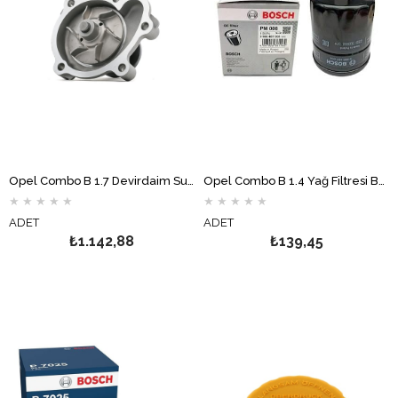
Opel Combo B 1.7 Devirdaim Su Pompası GRAF
Opel Combo B 1.4 Yağ Filtresi BOSCH
★
★
★
★
★
★
★
★
★
★
ADET
ADET
₺1.142,88
₺139,45