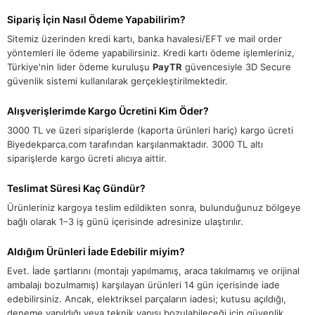
Sipariş İçin Nasıl Ödeme Yapabilirim?
Sitemiz üzerinden kredi kartı, banka havalesi/EFT ve mail order
yöntemleri ile ödeme yapabilirsiniz. Kredi kartı ödeme işlemleriniz,
Türkiye'nin lider ödeme kuruluşu
PayTR
güvencesiyle 3D Secure
güvenlik sistemi kullanılarak gerçekleştirilmektedir.
Alışverişlerimde Kargo Ücretini Kim Öder?
3000 TL ve üzeri siparişlerde (kaporta ürünleri hariç) kargo ücreti
Biyedekparca.com tarafından karşılanmaktadır. 3000 TL altı
siparişlerde kargo ücreti alıcıya aittir.
Teslimat Süresi Kaç Gündür?
Ürünleriniz kargoya teslim edildikten sonra, bulunduğunuz bölgeye
bağlı olarak 1–3 iş günü içerisinde adresinize ulaştırılır.
Aldığım Ürünleri İade Edebilir miyim?
Evet. İade şartlarını (montajı yapılmamış, araca takılmamış ve orijinal
ambalajı bozulmamış) karşılayan ürünleri 14 gün içerisinde iade
edebilirsiniz. Ancak, elektriksel parçaların iadesi; kutusu açıldığı,
deneme yapıldığı veya teknik yapısı bozulabileceği için güvenlik