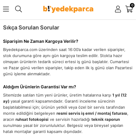
0
Sıkça Sorulan Sorular
Siparişim Ne Zaman Kargoya Verilir?
Biyedekparca.com üzerinden saat 16:00’a kadar verilen siparişler,
stok durumuna göre aynı gün kargoya teslim edilir. Stokta hazır
olmayan ürünlerin tedarik süreci ertesi iş günü başlatılır. Cumartesi
ve Pazar günü verilen siparişler, takip eden ilk iş günü olan Pazartesi
günü işleme alınmaktadır.
Aldığım Ürünlerin Garantisi Var mı?
Sitemizde satılan tüm yeni ürünler, üretim hatalarına karşı
1 yıl (12
ay)
yasal garanti kapsamındadır. Garanti inceleme sürecinin
başlatılabilmesi için; ürünün yetkili veya özel bir servis tarafından
monte edildiğini belgeleyen
resmi servis iş emri / montaj faturası
,
aracın
ruhsat fotokopisi
ve servisin hazırladığı
teknik raporun
sunulması yasal bir zorunluluktur. Belgesiz veya bireysel yapılan
hatalı montajlar garanti kapsamı dışındadır.