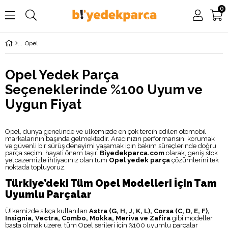
0
Opel
Opel Yedek Parça
Seçeneklerinde %100 Uyum ve
Uygun Fiyat
Opel, dünya genelinde ve ülkemizde en çok tercih edilen otomobil
markalarının başında gelmektedir. Aracınızın performansını korumak
ve güvenli bir sürüş deneyimi yaşamak için bakım süreçlerinde doğru
parça seçimi hayati önem taşır.
Biyedekparca.com
olarak, geniş stok
yelpazemizle ihtiyacınız olan tüm
Opel yedek parça
çözümlerini tek
noktada topluyoruz.
Türkiye’deki Tüm Opel Modelleri İçin Tam
Uyumlu Parçalar
Ülkemizde sıkça kullanılan
Astra (G, H, J, K, L), Corsa (C, D, E, F),
Insignia, Vectra, Combo, Mokka, Meriva ve Zafira
gibi modeller
başta olmak üzere, tüm Opel serileri için %100 uyumlu parçalar