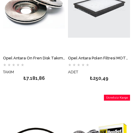
Opel Antara Ön Fren Disk Takımı FERODO
Opel Antara Polen Filtresi MOTOCAR
★
★
★
★
★
★
★
★
★
★
TAKIM
ADET
₺7.181,86
₺250,49
Ücretsiz Kargo