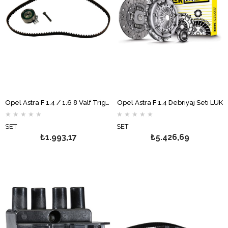
Opel Astra F 1.4 / 1.6 8 Valf Triger Seti GATES
Opel Astra F 1.4 Debriyaj Seti LUK
★
★
★
★
★
★
★
★
★
★
SET
SET
₺1.993,17
₺5.426,69