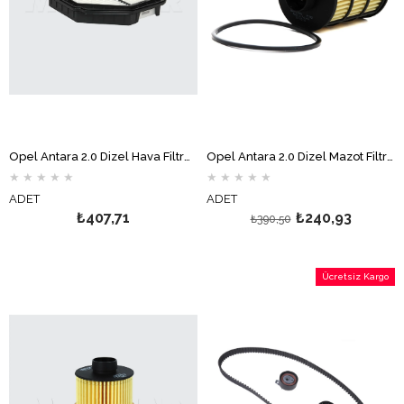
Opel Antara 2.0 Dizel Hava Filtresi MOTOCAR
Opel Antara 2.0 Dizel Mazot Filtresi GM
★
★
★
★
★
★
★
★
★
★
ADET
ADET
₺407,71
₺240,93
₺390,50
Ücretsiz Kargo