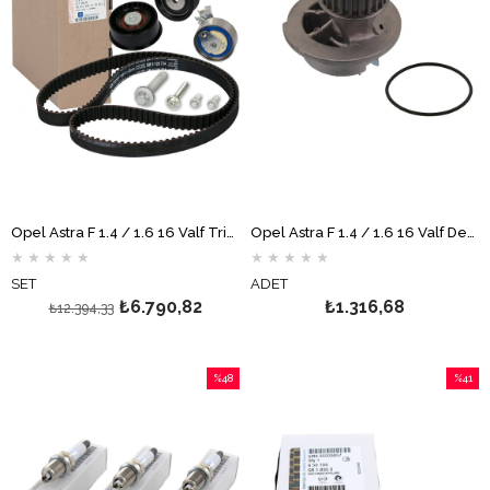
Opel Astra F 1.4 / 1.6 16 Valf Triger Seti GM
Opel Astra F 1.4 / 1.6 16 Valf Devirdaim AİRTEX
★
★
★
★
★
★
★
★
★
★
SET
ADET
₺6.790,82
₺1.316,68
₺12.394,33
%48
%41
İndirim
İndirim
%48İndirim
%41İndi