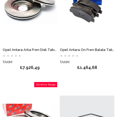
Opel Antara Arka Fren Disk Takımı FERODO
Opel Antara Ön Fren Balata Takımı Hİ-Q
★
★
★
★
★
★
★
★
★
★
TAKIM
TAKIM
₺7.926,49
₺1.464,68
Ücretsiz Kargo