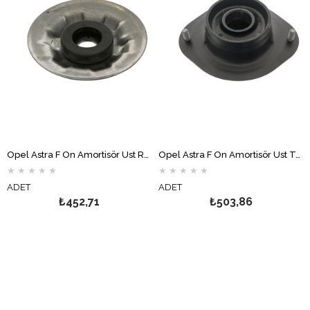
Opel Astra F Ön Amortisör Üst Rulmanı İNA
Opel Astra F Ön Amortisör Üst Takozu TOPRAN
★
★
★
★
★
★
★
★
★
★
ADET
ADET
₺452,71
₺503,86