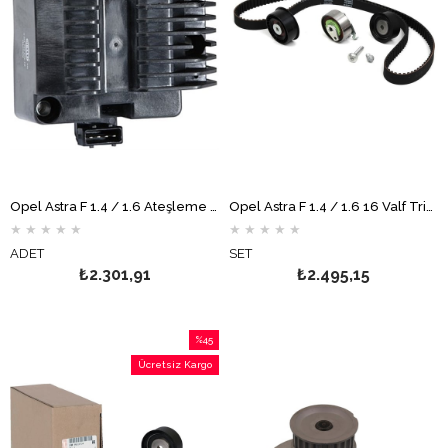
Opel Astra F 1.4 / 1.6 Ateşleme Bobini HELLA
Opel Astra F 1.4 / 1.6 16 Valf Triger Seti GATES
★
★
★
★
★
★
★
★
★
★
ADET
SET
₺2.301,91
₺2.495,15
%45
İndirim
Ücretsiz Kargo
%45İndirim