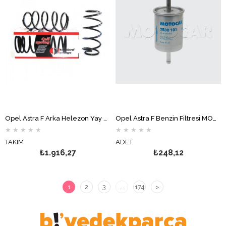
Opel Astra F Arka Helezon Yay Takımı STANDART YAY
Opel Astra F Benzin Filtresi MOTOCAR
★
★
★
★
★
★
★
★
★
★
TAKIM
ADET
₺1.916,27
₺248,12
1
2
3
...
174
>