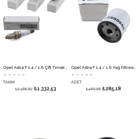
Opel Astra F 1.4 / 1.6 Çift Tırnak Buji Takımı GM
Opel Astra F 1.4 / 1.6 Yağ Filtresi GM
★
★
★
★
★
★
★
★
★
★
TAKIM
ADET
₺1.332,53
₺285,18
₺2.568,82
₺486,68