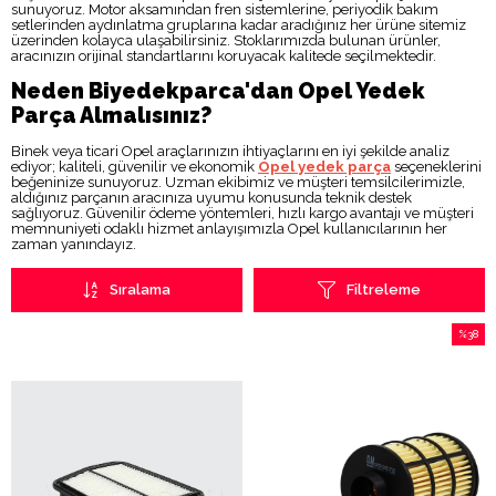
sunuyoruz. Motor aksamından fren sistemlerine, periyodik bakım
setlerinden aydınlatma gruplarına kadar aradığınız her ürüne sitemiz
üzerinden kolayca ulaşabilirsiniz. Stoklarımızda bulunan ürünler,
aracınızın orijinal standartlarını koruyacak kalitede seçilmektedir.
Neden Biyedekparca'dan Opel Yedek
Parça Almalısınız?
Binek veya ticari Opel araçlarınızın ihtiyaçlarını en iyi şekilde analiz
ediyor; kaliteli, güvenilir ve ekonomik
Opel yedek parça
seçeneklerini
beğeninize sunuyoruz. Uzman ekibimiz ve müşteri temsilcilerimizle,
aldığınız parçanın aracınıza uyumu konusunda teknik destek
sağlıyoruz. Güvenilir ödeme yöntemleri, hızlı kargo avantajı ve müşteri
memnuniyeti odaklı hizmet anlayışımızla Opel kullanıcılarının her
zaman yanındayız.
Sıralama
Filtreleme
%38
İndirim
%38İndi