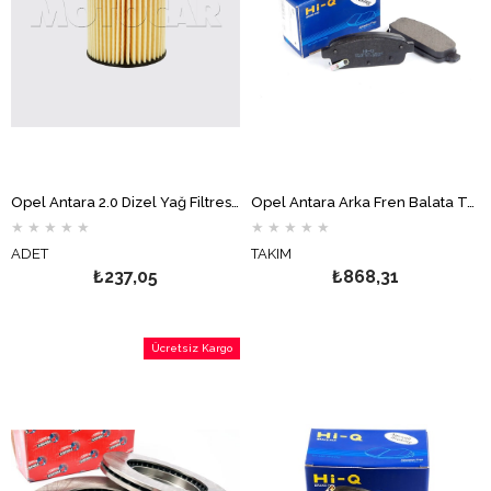
Opel Antara 2.0 Dizel Yağ Filtresi MOTOCAR
Opel Antara Arka Fren Balata Takımı Hİ-Q
★
★
★
★
★
★
★
★
★
★
ADET
TAKIM
₺237,05
₺868,31
Ücretsiz Kargo