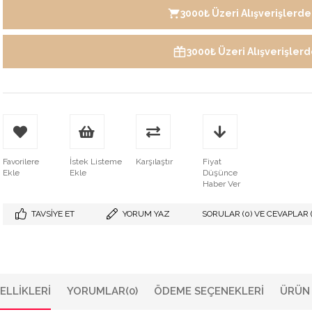
3000₺ Üzeri Alışverişlerde 
3000₺ Üzeri Alışverişler
Favorilere
İstek Listeme
Karşılaştır
Fiyat
Ekle
Ekle
Düşünce
Haber Ver
TAVSIYE ET
YORUM YAZ
SORULAR (0) VE CEVAPLAR (
ELLIKLERI
YORUMLAR
(0)
ÖDEME SEÇENEKLERI
ÜRÜN 