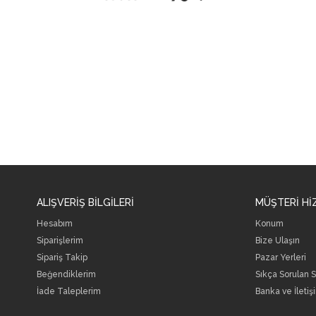
ALIŞVERİŞ BİLGİLERİ
MÜŞTERİ Hİ
Hesabım
Konum
Siparişlerim
Bize Ulaşın
Sipariş Takip
Pazar Yerleri
Beğendiklerim
Sıkça Sorulan S
İade Taleplerim
Banka ve İletişi