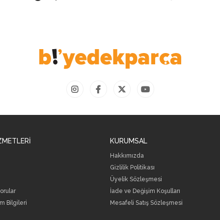
ZMETLERİ
KURUMSAL
Hakkımızda
Gizlilik Politikası
Üyelik Sözleşmesi
orular
İade ve Değişim Koşulları
m Bilgileri
Mesafeli Satış Sözleşmesi