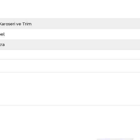
 Karoseri ve Trim
el
tra