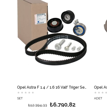
Opel Astra F 1.4 / 1.6 16 Valf Triger Seti GATES
Opel Astra F 1.4 / 1.6 16 Valf Triger Seti GM
★
★
★
★
★
★
★
★
★
★
SET
ADET
₺6.790,82
₺12.394,33