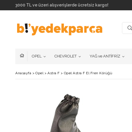
3000 TL ve üzeri alışverişlerde ücretsiz kargo!
OPEL
CHEVROLET
YAĞ ve ANTİFRİZ
Anasayfa
>
Opel
>
Astra F
>
Opel Astra F El Fren Körüğü