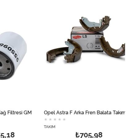
Filtresi GM
Opel Astra F Arka Fren Balata Takımı Papuç (İnce Tip) DELPHİ
★
★
★
★
★
TAKIM
T
18
₺705,98