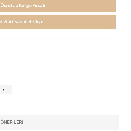
Ücretsiz Kargo Fırsatı!
de Würt Sabun Hediye!
0)
ÖNERILERI