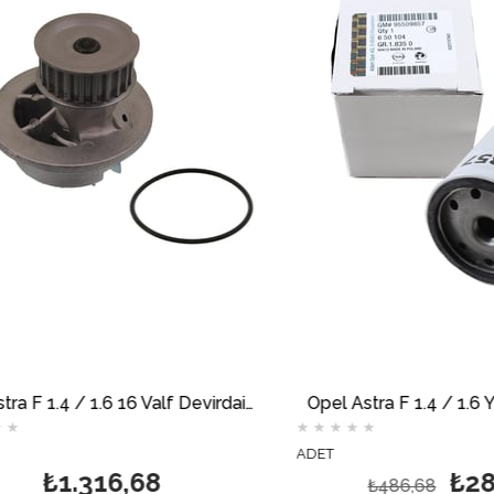
Opel Astra F 1.4 / 1.6 16 Valf Devirdaim AİRTEX
Opel Astra F 1.4 / 1.6 Yağ 
★
★
★
★
★
ADET
₺1.316,68
₺285,
₺486,68