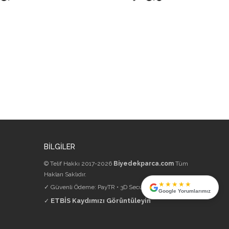
BİLGİLER
© Telif Hakkı 2017-2026
Biyedekparca.com
Tüm
Hakları Saklıdır.
★★★★★
✓ Güvenli Ödeme: PayTR • 3D Secure • 256-bit SSL
Google Yorumlarımız
ETBİS Kaydımızı Görüntüleyin
✓