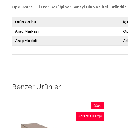
Opel Astra F El Fren Körüğü Yan Sanayi Olup Kaliteli Üründür.
Ürün Grubu
İç
Araç Markası
Op
Araç Modeli
As
Benzer Ürünler
%45
İndirim
Ücretsiz Kargo
%45İndirim