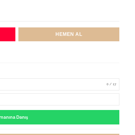
0 / 17
manına Danış