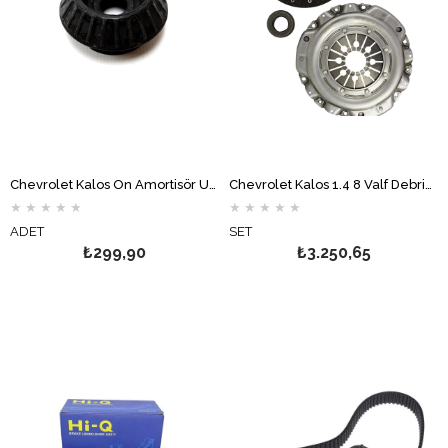
Chevrolet Kalos Ön Amortisör Üst Takozu
Chevrolet Kalos 1.4 8 Valf Debriyaj Seti MAPA
★
★
★
★
★
★
★
★
★
★
ADET
SET
₺299,90
₺3.250,65