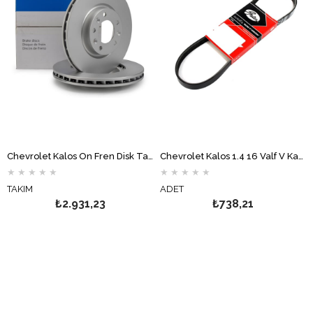
Chevrolet Kalos Ön Fren Disk Takımı DELPHİ
Chevrolet Kalos 1.4 16 Valf V Kayışı 6PK1873 GATES
★
★
★
★
★
★
★
★
★
★
TAKIM
ADET
₺2.931,23
₺738,21