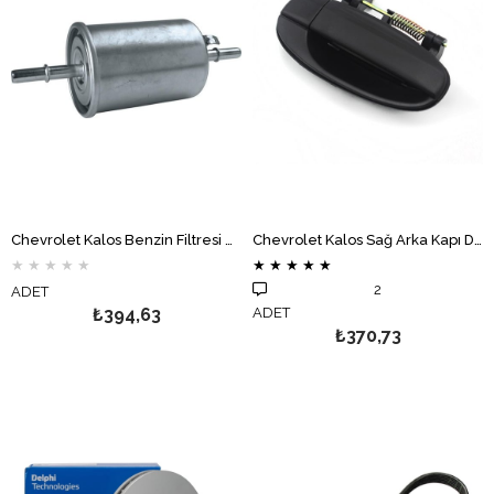
Chevrolet Kalos Benzin Filtresi BOSCH
Chevrolet Kalos Sağ Arka Kapı Dış Kolu
★
★
★
★
★
★
★
★
★
★
2
ADET
₺394,63
ADET
₺370,73