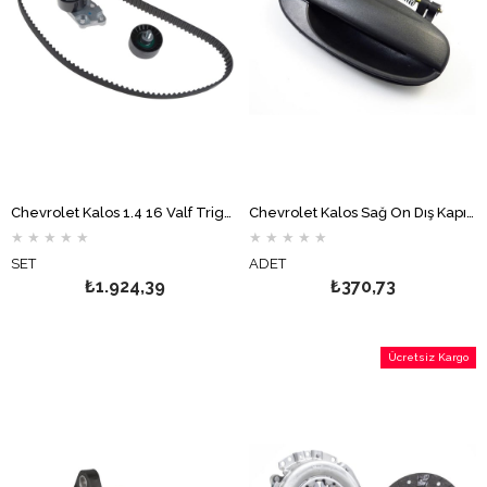
Chevrolet Kalos 1.4 16 Valf Triger Seti BGA
Chevrolet Kalos Sağ Ön Dış Kapı Kolu
★
★
★
★
★
★
★
★
★
★
SET
ADET
₺1.924,39
₺370,73
Ücretsiz Kargo