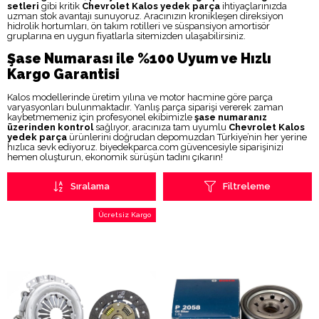
setleri
gibi kritik
Chevrolet Kalos yedek parça
ihtiyaçlarınızda
uzman stok avantajı sunuyoruz. Aracınızın kronikleşen direksiyon
hidrolik hortumları, ön takım rotilleri ve süspansiyon amortisör
gruplarına en uygun fiyatlarla sitemizden ulaşabilirsiniz.
Şase Numarası ile %100 Uyum ve Hızlı
Kargo Garantisi
Kalos modellerinde üretim yılına ve motor hacmine göre parça
varyasyonları bulunmaktadır. Yanlış parça siparişi vererek zaman
kaybetmemeniz için profesyonel ekibimizle
şase numaranız
üzerinden kontrol
sağlıyor, aracınıza tam uyumlu
Chevrolet Kalos
yedek parça
ürünlerini doğrudan depomuzdan Türkiye’nin her yerine
hızlıca sevk ediyoruz. biyedekparca.com güvencesiyle siparişinizi
hemen oluşturun, ekonomik sürüşün tadını çıkarın!
Sıralama
Filtreleme
Ücretsiz Kargo