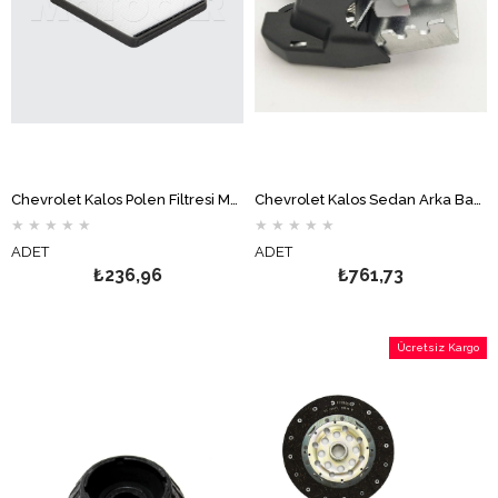
Chevrolet Kalos Polen Filtresi MOTOCAR
Chevrolet Kalos Sedan Arka Bagaj Kilidi
★
★
★
★
★
★
★
★
★
★
ADET
ADET
₺236,96
₺761,73
Ücretsiz Kargo