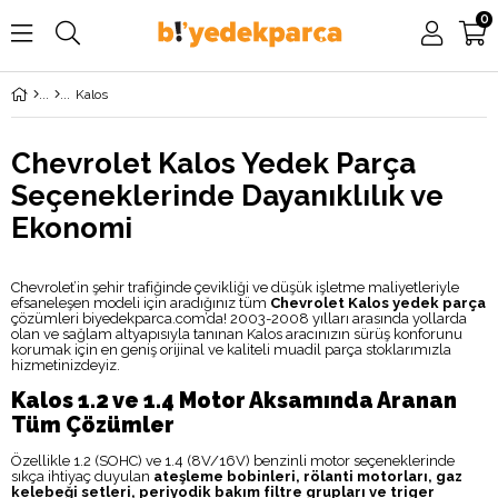
0
Kalos
Chevrolet Kalos Yedek Parça
Seçeneklerinde Dayanıklılık ve
Ekonomi
Chevrolet’in şehir trafiğinde çevikliği ve düşük işletme maliyetleriyle
efsaneleşen modeli için aradığınız tüm
Chevrolet Kalos yedek parça
çözümleri biyedekparca.com’da! 2003-2008 yılları arasında yollarda
olan ve sağlam altyapısıyla tanınan Kalos aracınızın sürüş konforunu
korumak için en geniş orijinal ve kaliteli muadil parça stoklarımızla
hizmetinizdeyiz.
Kalos 1.2 ve 1.4 Motor Aksamında Aranan
Tüm Çözümler
Özellikle 1.2 (SOHC) ve 1.4 (8V/16V) benzinli motor seçeneklerinde
sıkça ihtiyaç duyulan
ateşleme bobinleri, rölanti motorları, gaz
kelebeği setleri, periyodik bakım filtre grupları ve triger