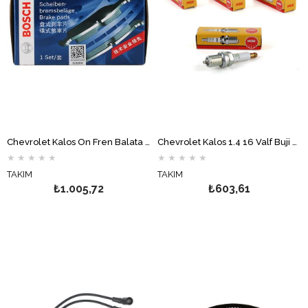
Chevrolet Kalos Ön Fren Balata Takımı BOSCH
Chevrolet Kalos 1.4 16 Valf Buji Takımı NGK
★
★
★
★
★
★
★
★
★
★
TAKIM
TAKIM
₺1.005,72
₺603,61