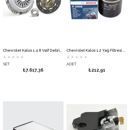
Chevrolet Kalos 1.4 8 Valf Debriyaj Seti VALEO
Chevrolet Kalos 1.2 Yağ Filtresi BOSCH
★
★
★
★
★
★
★
★
★
★
SET
ADET
₺7.617,36
₺212,91