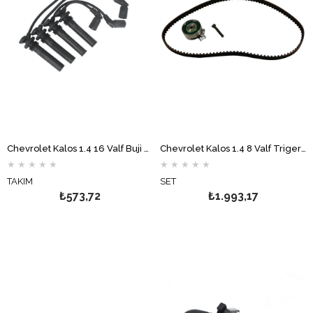
Chevrolet Kalos 1.4 16 Valf Buji Kablo Takımı
Chevrolet Kalos 1.4 8 Valf Triger Seti GATES
★
★
★
★
★
★
★
★
★
★
TAKIM
SET
₺573,72
₺1.993,17