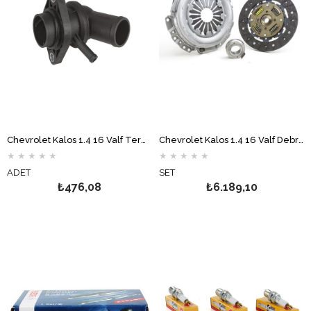
Chevrolet Kalos 1.4 16 Valf Termostat
Chevrolet Kalos 1.4 16 Valf Debriyaj Seti VALEO
★
★
★
★
★
★
★
★
★
★
ADET
SET
₺476,08
₺6.189,10