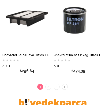
Chevrolet Kalos Hava Filtresi FİLTRON
Chevrolet Kalos 1.2 Yağ Filtresi FİLTRON
★
★
★
★
★
★
★
★
★
★
ADET
ADET
₺256,64
₺174,35
1
2
3
>