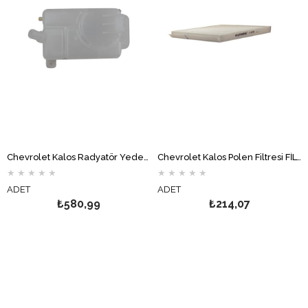
Chevrolet Kalos Radyatör Yedek Su Deposu
Chevrolet Kalos Polen Filtresi FİLTRON
★
★
★
★
★
★
★
★
★
★
ADET
ADET
₺580,99
₺214,07