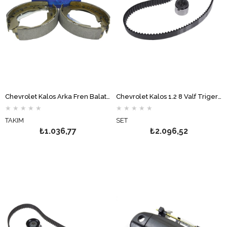
Chevrolet Kalos Arka Fren Balata Takımı Papuç Hİ-Q
Chevrolet Kalos 1.2 8 Valf Triger Seti GATES
★
★
★
★
★
★
★
★
★
★
TAKIM
SET
₺1.036,77
₺2.096,52