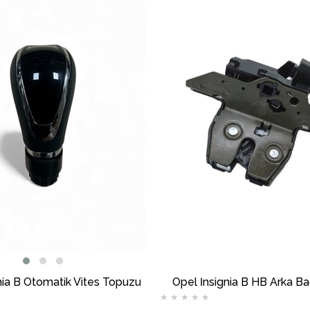
nia B Otomatik Vites Topuzu
Opel İnsignia B HB Arka Bag
★
★
★
★
★