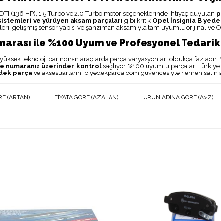
CDTI (136 HP), 1.5 Turbo ve 2.0 Turbo motor seçeneklerinde ihtiyaç duyulan
p
sistemleri ve yürüyen aksam parçaları
gibi kritik
Opel İnsignia B yede
leri, gelişmiş sensör yapısı ve şanzıman aksamıyla tam uyumlu orijinal ve OE
arası ile %100 Uyum ve Profesyonel Tedarik
i yüksek teknoloji barındıran araçlarda parça varyasyonları oldukça fazladır. 
se numaranız üzerinden kontrol
sağlıyor, %100 uyumlu parçaları Türkiye’ni
edek parça
ve aksesuarlarını biyedekparca.com güvencesiyle hemen satın al
RE (ARTAN)
FIYATA GÖRE (AZALAN)
ÜRÜN ADINA GÖRE (A>Z)