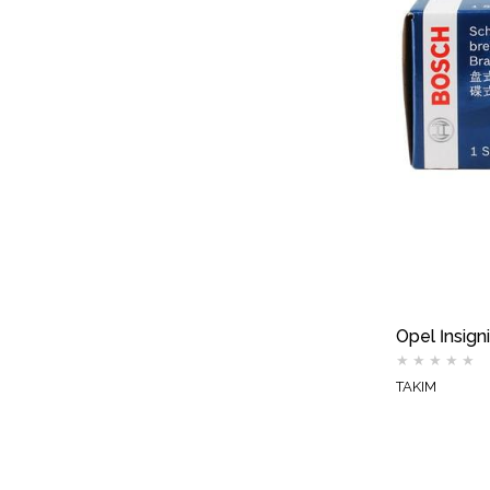
★
★
★
★
★
TAKIM