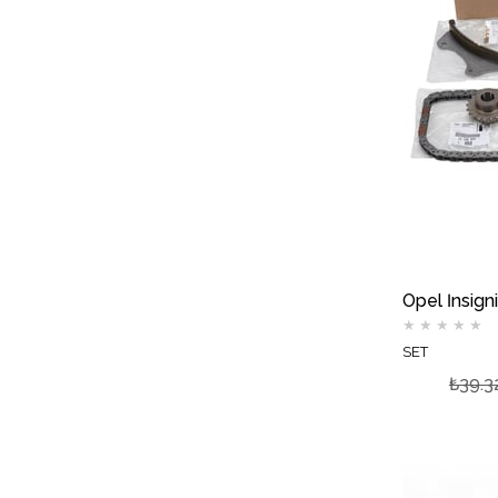
★
★
★
★
★
SET
₺39.3