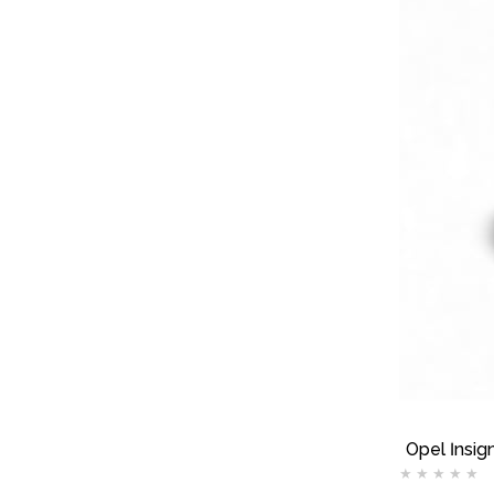
Opel İnsig
★
★
★
★
★