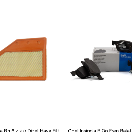
Opel İnsignia B 1.6 / 2.0 Dizel Hava Filtresi MOTOCAR