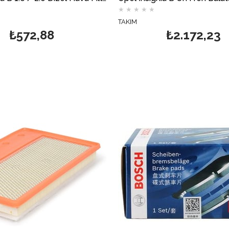
★
★
★
★
★
TAKIM
₺572,88
₺2.172,23