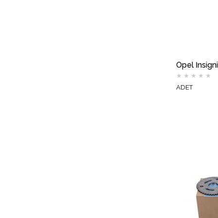
★
★
★
★
★
ADET