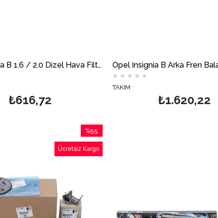
Opel İnsignia B 1.6 / 2.0 Dizel Hava Filtresi BOSCH
★
★
★
★
★
TAKIM
₺616,72
₺1.620,22
%55
İndirim
Ücretsiz Kargo
%55İndirim