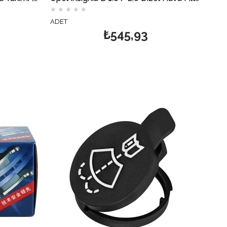
★
★
★
★
★
ADET
₺545,93