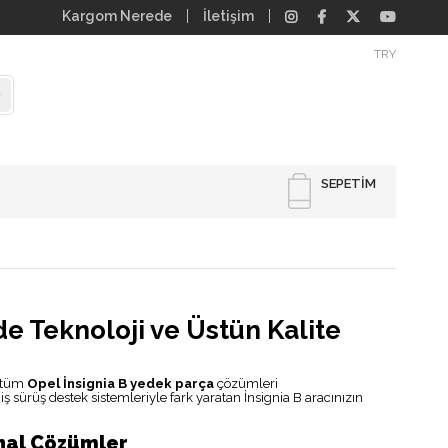
Kargom Nerede
İletişim
TRY
SEPETIM
e Teknoloji ve Üstün Kalite
z tüm
Opel İnsignia B yedek parça
çözümleri
 sürüş destek sistemleriyle fark yaratan İnsignia B aracınızın
inal Çözümler