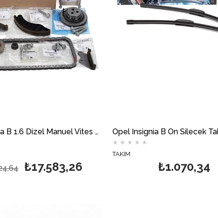
Opel İnsignia B 1.6 Dizel Manuel Vites Triger Zincir Seti Orjinal
★
★
★
★
★
TAKIM
₺17.583,26
₺1.070,34
24,64