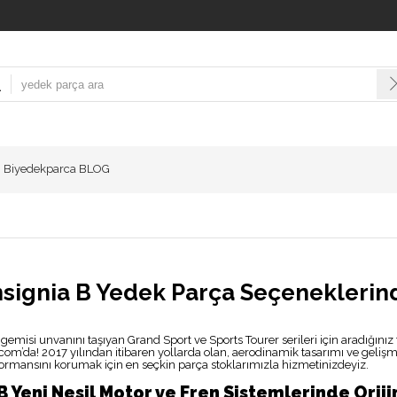
Biyedekparca BLOG
nsignia B Yedek Parça Seçeneklerind
 gemisi unvanını taşıyan Grand Sport ve Sports Tourer serileri için aradığını
om’da! 2017 yılından itibaren yollarda olan, aerodinamik tasarımı ve gelişmiş
rmansını korumak için en seçkin parça stoklarımızla hizmetinizdeyiz.
 B Yeni Nesil Motor ve Fren Sistemlerinde Orij