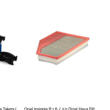
Opel İnsignia B Ön Fren Balata Takımı (321mm Fren Diski İçin) DELPHİ
Opel İnsignia B 1.6 / 2.0 Dizel Hava Filtresi FİLTRON