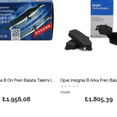
Opel İnsignia B Ön Fren Balata Takımı (321mm Fren Diski İçin) BOSCH
★
★
★
★
★
TAKIM
₺1.956,08
₺1.805,39