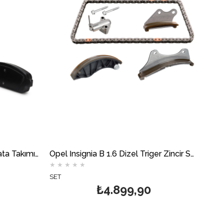
Opel İnsignia B Arka Fren Balata Takımı DELPHİ
Opel İnsignia B 1.6 Dizel Triger Zincir Seti (5 Parça) FEBİ
★
★
★
★
★
SET
₺4.899,90