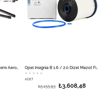
Opel İnsignia B Ön Silecek Takımı Aerotwin BOSCH
Opel İnsignia B 1.6 / 2.0 Dizel Mazot Filtresi GM
★
★
★
★
★
ADET
₺3.608,48
₺5.155,93