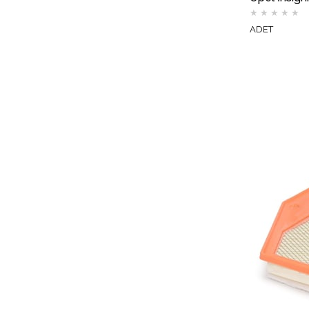
★
★
★
★
★
ADET