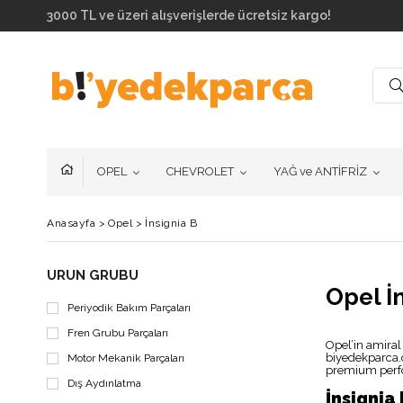
3000 TL ve üzeri alışverişlerde ücretsiz kargo!
OPEL
CHEVROLET
YAĞ ve ANTİFRİZ
Anasayfa
>
Opel
>
İnsignia B
ÜRÜN GRUBU
Opel İ
Periyodik Bakım Parçaları
Fren Grubu Parçaları
Opel’in amiral
biyedekparca.c
Motor Mekanik Parçaları
premium perfo
Dış Aydınlatma
İnsignia