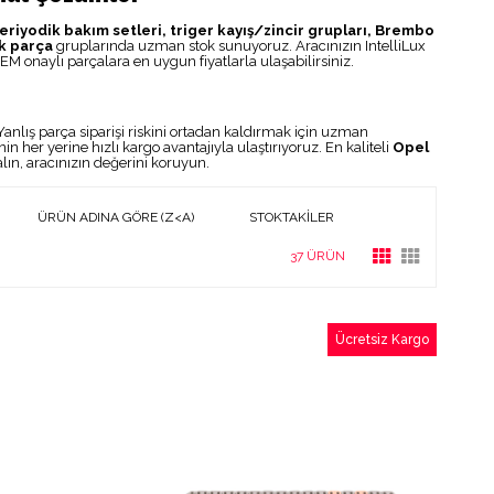
eriyodik bakım setleri, triger kayış/zincir grupları, Brembo
k parça
gruplarında uzman stok sunuyoruz. Aracınızın IntelliLux
M onaylı parçalara en uygun fiyatlarla ulaşabilirsiniz.
Yanlış parça siparişi riskini ortadan kaldırmak için uzman
n her yerine hızlı kargo avantajıyla ulaştırıyoruz. En kaliteli
Opel
ın, aracınızın değerini koruyun.
ÜRÜN ADINA GÖRE (Z<A)
STOKTAKILER
37 ÜRÜN
Ücretsiz Kargo