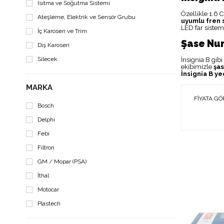
Isıtma ve Soğutma Sistemi
Özellikle 1.6 
Ateşleme, Elektrik ve Sensör Grubu
uyumlu fren 
LED far sistem
İç Karoseri ve Trim
Şase Num
Dış Karoseri
Silecek
İnsignia B gib
ekibimizle
şa
İnsignia B y
MARKA
FIYATA GÖ
Bosch
Delphi
Febi
Filtron
GM / Mopar (PSA)
İthal
Motocar
Plastech