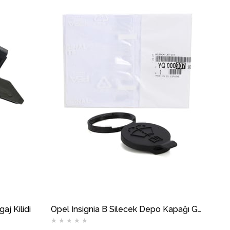
aj Kilidi
Opel İnsignia B Silecek Depo Kapağı GM
★
★
★
★
★