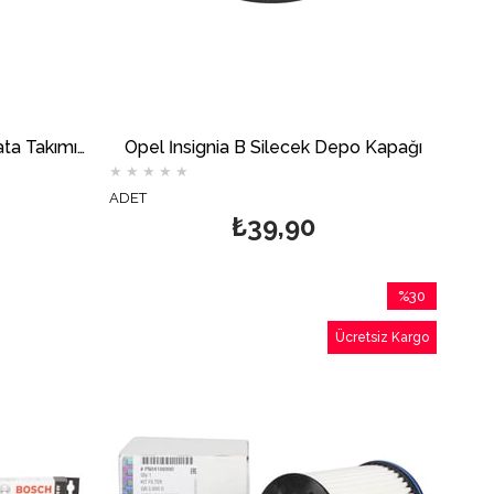
Opel İnsignia B Arka Fren Balata Takımı BOSCH
Opel İnsignia B Silecek Depo Kapağı
★
★
★
★
★
ADET
₺39,90
%30
İndirim
Ücretsiz Kargo
%30İndirim