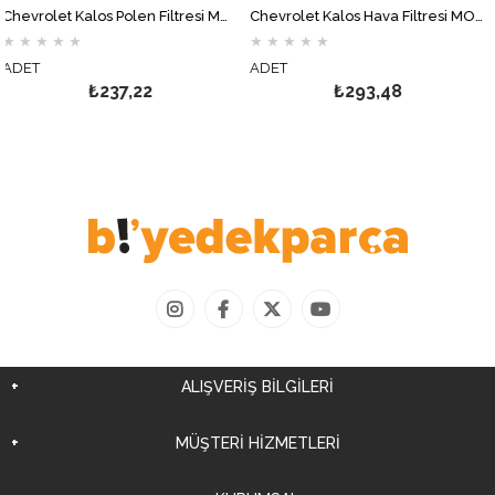
Chevrolet Kalos Polen Filtresi MOTOCAR
Chevrolet Kalos Hava Filtresi MOTOCAR
★
★
★
★
★
★
★
★
★
★
ADET
SET
₺237,22
₺293,48
ALIŞVERİŞ BİLGİLERİ
MÜŞTERİ HİZMETLERİ