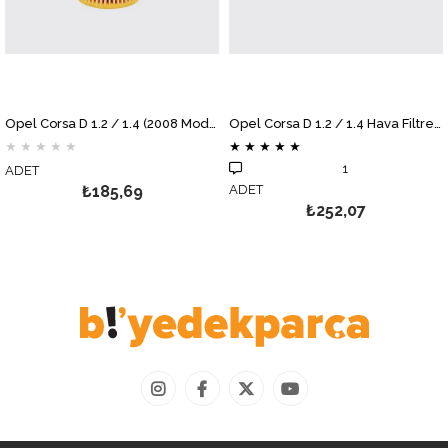
Opel Corsa D 1.2 / 1.4 (2008 Model ve Sonrası) Yağ Filtresi MOTOCAR
Opel Corsa D 1.2 / 1.4 Hava Filtresi MOTOCAR
★
★
★
★
★
★
★
★
★
★
1
DET
A
₺185,69
ADET
₺252,07