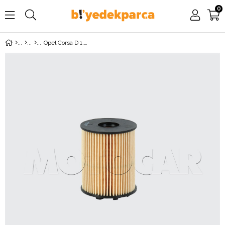
0
Opel Corsa D 1.3 Dizel Yağ Filtresi Tırnaklı MOTOCAR