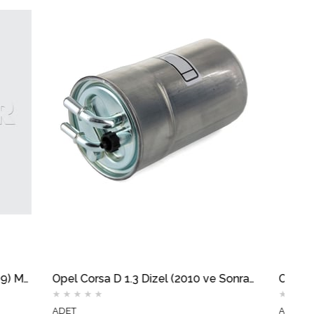
Opel Corsa D 1.3 Dizel (2010 ve Sonrası) Mazot Filtresi MOTOCAR
★
★
★
★
★
ADET