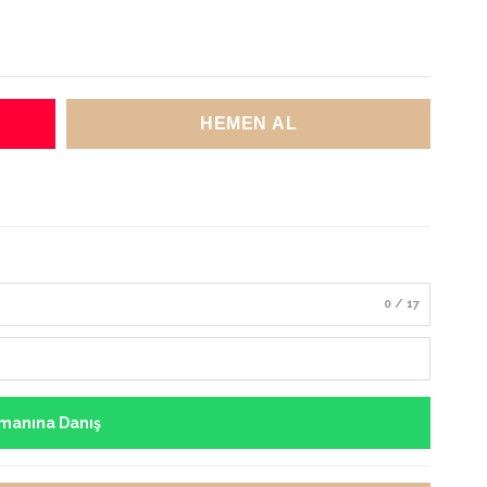
0 / 17
manına Danış