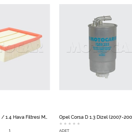
Opel Corsa D 1.3 Dizel (2007-2009) Mazot Filtresi MOTOCAR
★
★
★
★
★
★
★
★
★
★
ADET
ADET