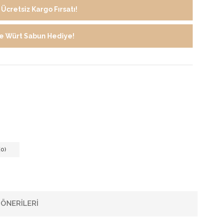
Ücretsiz Kargo Fırsatı!
de Würt Sabun Hediye!
0)
ÖNERILERI