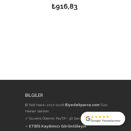
₺916,83
₺287,15
BİLGİLER
© Telif Hakkı 2017-2026
Biyedekparca.com
Tüm
Hakları Saklıdır.
★★★★★
✓ Güvenli Ödeme: PayTR • 3D Secure • 256-bit SSL
Google Yorumlarımız
ETBİS Kaydımızı Görüntüleyin
✓