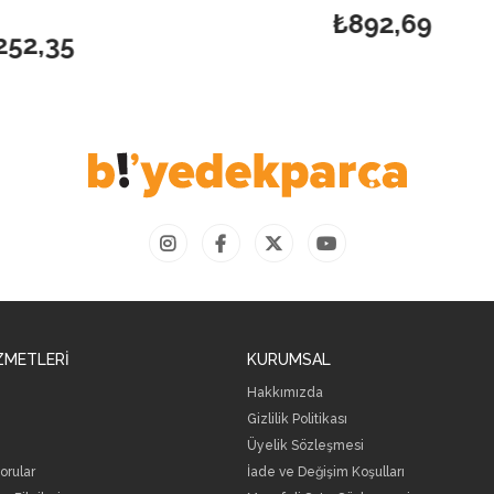
₺892,69
ZMETLERİ
KURUMSAL
Hakkımızda
Gizlilik Politikası
Üyelik Sözleşmesi
orular
İade ve Değişim Koşulları