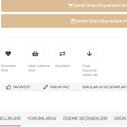
3000₺ Üzeri Alışverişlerde 
3000₺ Üzeri Alışverişler
Favorilere
İstek Listeme
Karşılaştır
Fiyat
Ekle
Ekle
Düşünce
Haber Ver
TAVSIYE ET
YORUM YAZ
SORULAR (0) VE CEVAPLAR (
ELLIKLERI
YORUMLAR
(0)
ÖDEME SEÇENEKLERI
ÜRÜN 