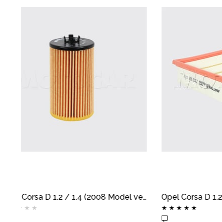
Opel Corsa D 1.2 / 1.4 (2008 Model ve Sonrası) Yağ Filtresi MOTOCAR
Opel Corsa D 1.2 / 1.4 Hava Filtresi MOTOCAR
★
★
★
★
★
1