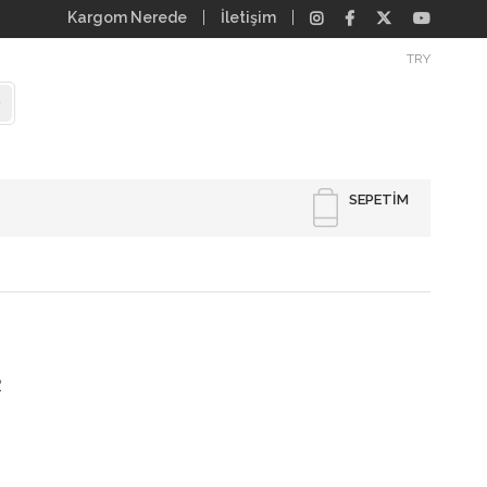
Kargom Nerede
İletişim
TRY
SEPETIM
R