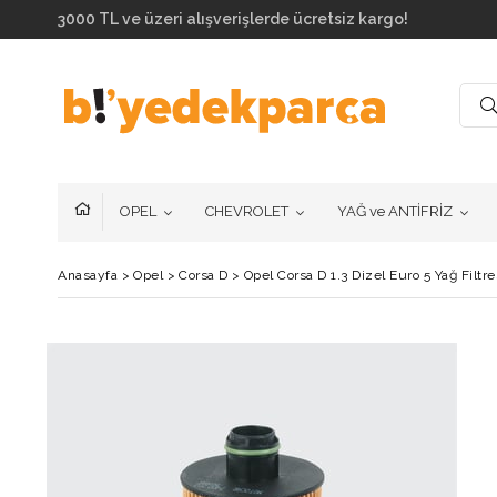
3000 TL ve üzeri alışverişlerde ücretsiz kargo!
OPEL
CHEVROLET
YAĞ ve ANTİFRİZ
Anasayfa
>
Opel
>
Corsa D
>
Opel Corsa D 1.3 Dizel Euro 5 Yağ Fil