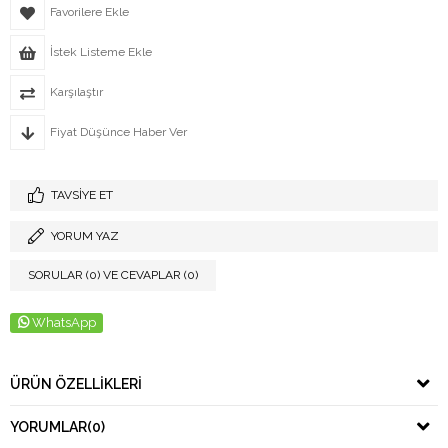
Favorilere Ekle
İstek Listeme Ekle
Karşılaştır
Fiyat Düşünce Haber Ver
TAVSIYE ET
YORUM YAZ
SORULAR (0) VE CEVAPLAR (0)
WhatsApp
ÜRÜN ÖZELLIKLERI
YORUMLAR
(0)