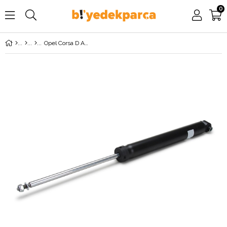
0
Opel Corsa D Arka Amortisör MONROE