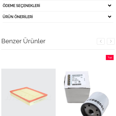
ÖDEME SEÇENEKLERI
ÜRÜN ÖNERILERI
Benzer Ürünler
%41
İndirim
%41İndirim