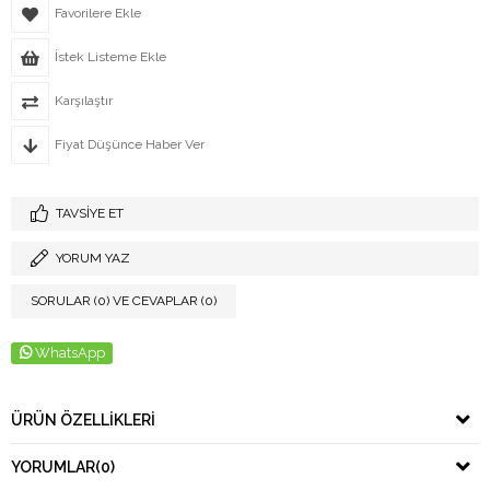
Favorilere Ekle
İstek Listeme Ekle
Karşılaştır
Fiyat Düşünce Haber Ver
TAVSIYE ET
YORUM YAZ
SORULAR (0) VE CEVAPLAR (0)
WhatsApp
ÜRÜN ÖZELLIKLERI
YORUMLAR
(0)