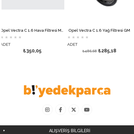
Opel Vectra C 1.6 Hava Filtresi MOTOCAR
Opel Vectra C 1.6 Yağ Filtresi GM
★
★
★
★
★
★
★
★
★
★
ET
ADET
AD
₺350,05
₺285,18
₺486,68
ALIŞVERİŞ BİLGİLERİ