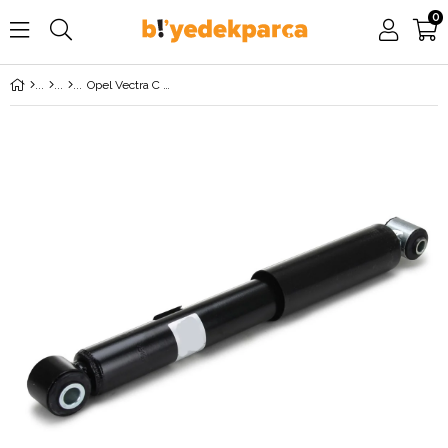
0
Opel Vectra C Arka Amortisör MONROE