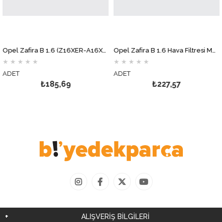
Opel Zafira B 1.6 (Z16XER-A16XER) Yağ Filtresi MOTOCAR
Opel Zafira B 1.6 Hava Filtresi MOTOCAR
★
★
★
★
★
★
★
★
★
★
DET
ADET
A
₺185,69
₺227,57
ALIŞVERİŞ BİLGİLERİ