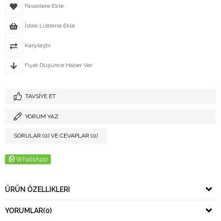
Favorilere Ekle
İstek Listeme Ekle
Karşılaştır
Fiyat Düşünce Haber Ver
TAVSIYE ET
YORUM YAZ
SORULAR (0) VE CEVAPLAR (0)
WhatsApp
ÜRÜN ÖZELLIKLERI
YORUMLAR
(0)