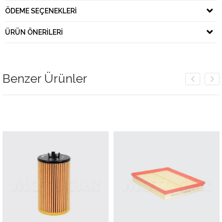
ÖDEME SEÇENEKLERI
ÜRÜN ÖNERILERI
Benzer Ürünler
m