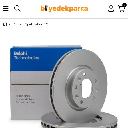
0
Opel Zafira B Ön Fren Disk Takımı 5 Bijon DELPHİ