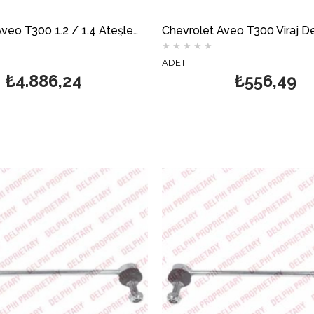
Chevrolet Aveo T300 1.2 / 1.4 Ateşleme Bobini DELPHİ
★
★
★
★
★
ADET
₺4.886,24
₺556,49