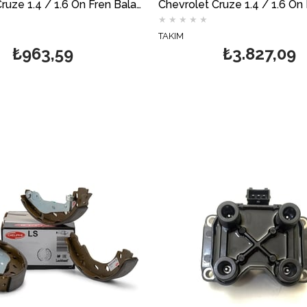
Chevrolet Cruze 1.4 / 1.6 Ön Fren Balata Takımı DELPHİ
★
★
★
★
★
TAKIM
₺963,59
₺3.827,09