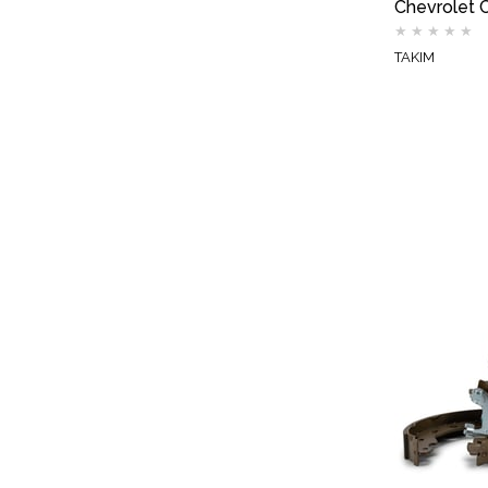
★
★
★
★
★
TAKIM