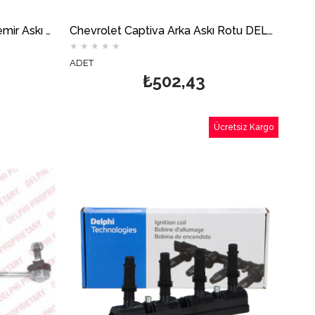
Chevrolet Aveo T300 Viraj Demir Askı Rotu DELPHİ
Chevrolet Captiva Arka Askı Rotu DELPHİ
★
★
★
★
★
ADET
₺502,43
Ücretsiz Kargo