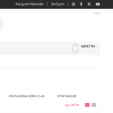
Kargom Nerede
İletişim
TRY
SEPETIM
ÜRÜN ADINA GÖRE (Z<A)
STOKTAKILER
333 ÜRÜN