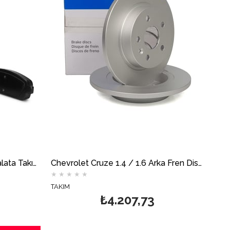
Chevrolet Cruze Arka Fren Balata Takımı DELPHİ
Chevrolet Cruze 1.4 / 1.6 Arka Fren Disk Takımı 268mm DELPHİ
★
★
★
★
★
TAKIM
₺4.207,73