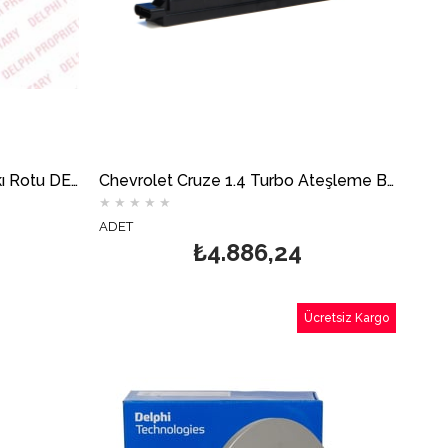
Chevrolet Captiva Sol Ön Askı Rotu DELPHİ
Chevrolet Cruze 1.4 Turbo Ateşleme Bobini DELPHİ
★
★
★
★
★
ADET
₺4.886,24
Ücretsiz Kargo