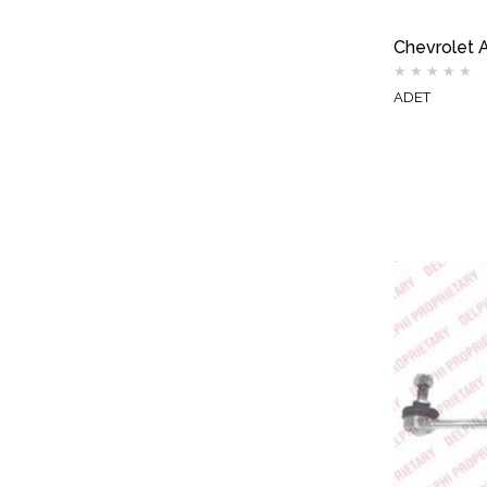
★
★
★
★
★
ADET