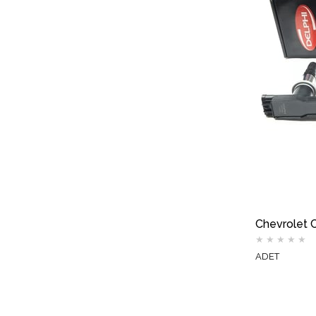
★
★
★
★
★
ADET