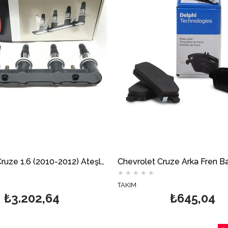
Chevrolet Cruze 1.6 (2010-2012) Ateşleme Bobini DELPHİ
★
★
★
★
★
TAKIM
₺3.202,64
₺645,04