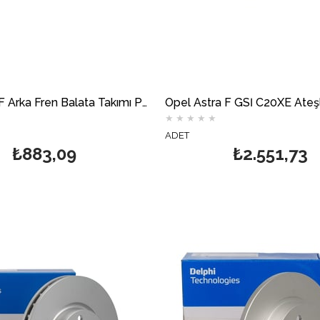
Opel Astra F Arka Fren Balata Takımı Papuç (Kalın Tip) DELPHİ
★
★
★
★
★
ADET
₺883,09
₺2.551,73