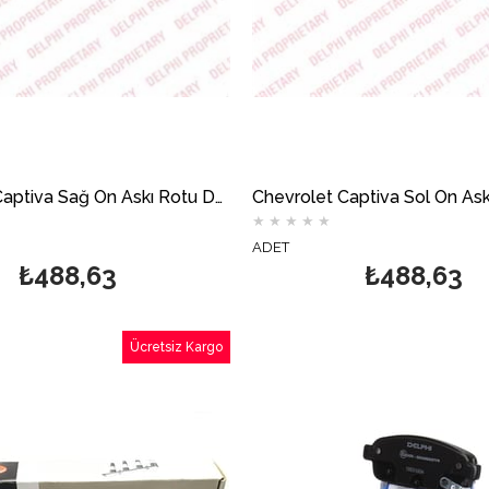
Chevrolet Captiva Sağ Ön Askı Rotu DELPHİ
★
★
★
★
★
ADET
₺488,63
₺488,63
Ücretsiz Kargo