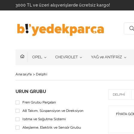
3000 TL ve üzeri alışverişlerde ücretsiz kargo!
OPEL
CHEVROLET
YAĞ ve ANTİFRİZ
Anasayfa
>
Delphi
ÜRÜN GRUBU
DELPHI
Fren Grubu Parçaları
Alt Takım, Süspansiyon ve Direksiyon
FIYATA GÖ
Isıtma ve Soğutma Sistemi
Ateşleme, Elektrik ve Sensör Grubu