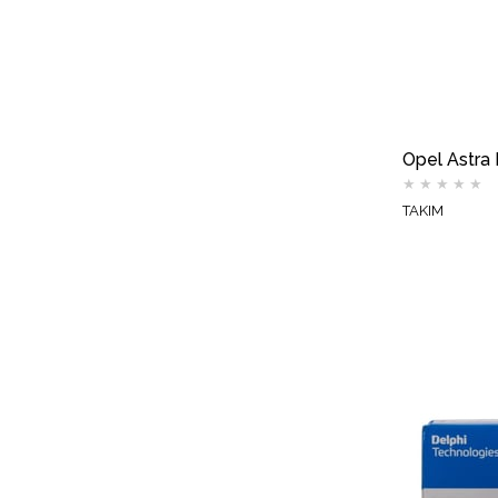
★
★
★
★
★
TAKIM