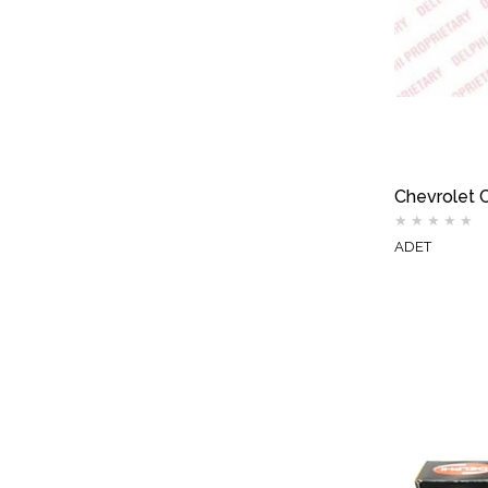
★
★
★
★
★
ADET