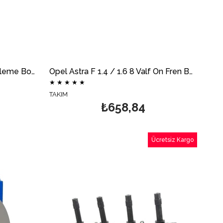
Opel Astra F GSİ C20XE Ateşleme Bobini DELPHİ
Opel Astra F 1.4 / 1.6 8 Valf Ön Fren Balata Takımı DELPHİ
★
★
★
★
★
TAKIM
₺658,84
Ücretsiz Kargo