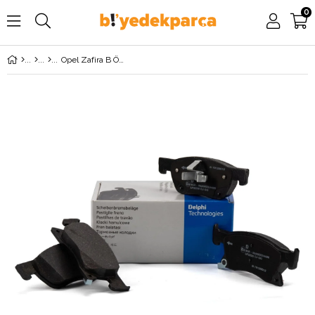
0
Opel Zafira B Ön Fren Balata Takımı DELPHİ