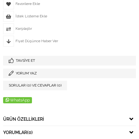
Favorilere Ekle
İstek Listeme Ekle
Karşılaştır
Fiyat Düşünce Haber Ver
TAVSIYE ET
YORUM YAZ
SORULAR (0) VE CEVAPLAR (0)
WhatsApp
ÜRÜN ÖZELLIKLERI
YORUMLAR
(0)