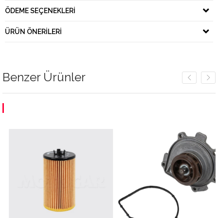
ÖDEME SEÇENEKLERI
ÜRÜN ÖNERILERI
Benzer Ürünler
m
dirim