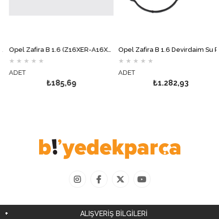
Opel Zafira B 1.6 (Z16XER-A16XER) Yağ Filtresi MOTOCAR
Opel Zafira B 1.6 Devirdaim Su Pompası AİRTEX
★
★
★
★
★
★
★
★
★
★
ADET
ADET
₺185,69
₺1.282,93
ALIŞVERİŞ BİLGİLERİ