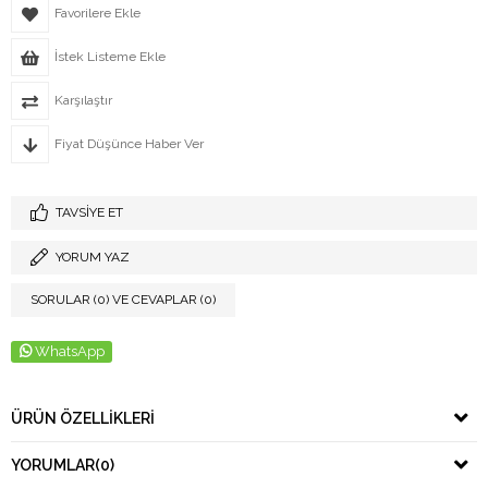
Favorilere Ekle
İstek Listeme Ekle
Karşılaştır
Fiyat Düşünce Haber Ver
TAVSIYE ET
YORUM YAZ
SORULAR (0) VE CEVAPLAR (0)
WhatsApp
ÜRÜN ÖZELLIKLERI
YORUMLAR
(0)