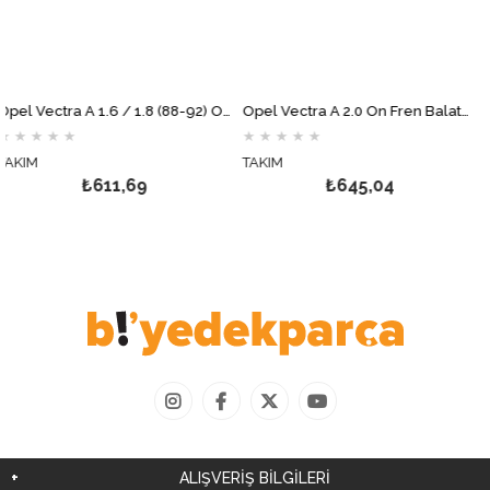
Opel Vectra A 1.6 / 1.8 (88-92) Ön Fren Balata Takımı DELPHİ
Opel Vectra A 2.0 Ön Fren Balata Takımı DELPHİ
★
★
★
★
★
★
★
★
★
★
TAKIM
ADET
₺611,69
₺645,04
ALIŞVERİŞ BİLGİLERİ