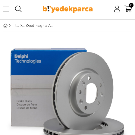
0
Opel İnsignia A Arka Fren Disk Takımı 315mm DELPHİ