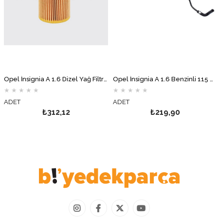
Opel İnsignia A 1.6 Dizel Yağ Filtresi MOTOCAR
Opel İnsignia A 1.6 Benzinli 115 BG Gaz Kelebek Hortumu
★
★
★
★
★
★
★
★
★
★
ADET
ADET
₺312,12
₺219,90