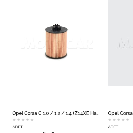
Opel Corsa C 1.0 / 1.2 / 1.4 (Z14XE Hariç) Yağ Filtresi MOTOCAR
★
★
★
★
★
ADET