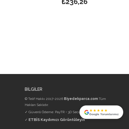
₺236,26
₺297,
BİLGİLER
© Telif Hakkı 2017-2026
Biyedekparca.com
Tüm
Hakları Saklıdır.
★★★★★
✓ Güvenli Ödeme: PayTR • 3D Secure • 256-bit SSL
Google Yorumlarımız
ETBİS Kaydımızı Görüntüleyin
✓