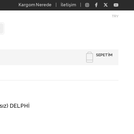
Kargom Nerede
İletişim
TRY
SEPETIM
asız) DELPHİ