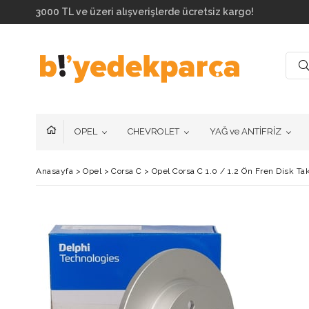
3000 TL ve üzeri alışverişlerde ücretsiz kargo!
OPEL
CHEVROLET
YAĞ ve ANTİFRİZ
Anasayfa
>
Opel
>
Corsa C
>
Opel Corsa C 1.0 / 1.2 Ön Fren Disk T