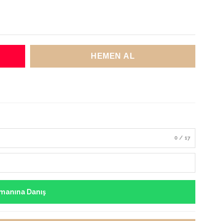
0 / 17
manına Danış