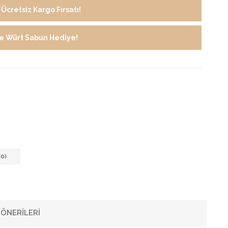
Ücretsiz Kargo Fırsatı!
de Würt Sabun Hediye!
0)
ÖNERILERI