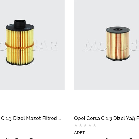
Opel Corsa C 1.3 Dizel Mazot Filtresi MOTOCAR
Opel Corsa C 1.3 Dizel Yağ Filtresi Tırnaklı MOTOCAR
★
★
★
★
★
★
★
ADET
ADET