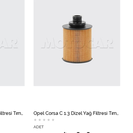
Opel Corsa C 1.3 Dizel Yağ Filtresi Tırnaksız MOTOCAR
★
★
★
★
★
★
★
★
1
ADET