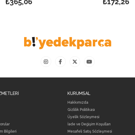
₺172,26
ZMETLERİ
KURUMSAL
Hakkımızda
Gizlilik Politikası
Üyelik Sözleşmesi
orular
İade ve Değişim Koşulları
m Bilgileri
Mesafeli Satış Sözleşmesi