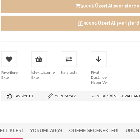
3000₺ Üzeri Alışverişlerde 
3000₺ Üzeri Alışverişler
Favorilere
İstek Listeme
Karşılaştır
Fiyat
Ekle
Ekle
Düşünce
Haber Ver
TAVSIYE ET
YORUM YAZ
SORULAR (0) VE CEVAPLAR (
ELLIKLERI
YORUMLAR
(0)
ÖDEME SEÇENEKLERI
ÜRÜN 