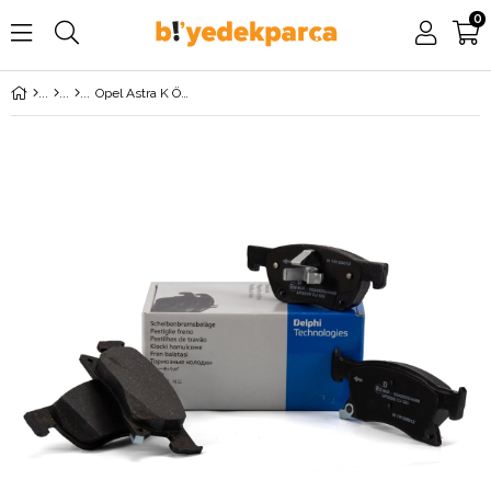
0
Opel Astra K Ön Fren Balata Takımı (300mm Fren Diski İçin) DELPHİ