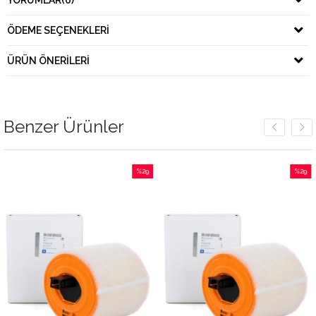
YORUMLAR
(0)
ÖDEME SEÇENEKLERI
ÜRÜN ÖNERILERI
Benzer Ürünler
%29
%29
İndirim
İndirim
%29İndirim
%29İndirim