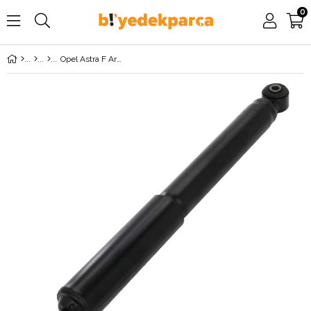
0
Opel Astra F Arka Amortisör Yağlı MONROE