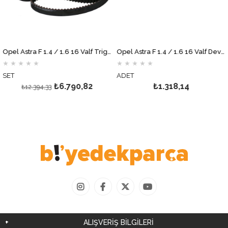
Opel Astra F 1.4 / 1.6 16 Valf Triger Seti GM
Opel Astra F 1.4 / 1.6 16 Valf Devirdaim AİRTEX
★
★
★
★
★
★
★
★
★
★
ET
ADET
₺6.790,82
₺1.318,14
₺12.394,33
ALIŞVERİŞ BİLGİLERİ