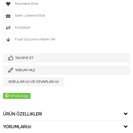
Favorilere Ekle
İstek Listeme Ekle
Karşılaştır
Fiyat Düşünce Haber Ver
TAVSIYE ET
YORUM YAZ
SORULAR (0) VE CEVAPLAR (0)
WhatsApp
ÜRÜN ÖZELLIKLERI
YORUMLAR
(0)