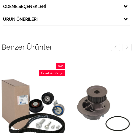
ÖDEME SEÇENEKLERI
ÜRÜN ÖNERILERI
Benzer Ürünler
%45
İndirim
Ücretsiz Kargo
%45İndirim