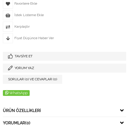
Favorilere Ekle
İstek Listeme Ekle
Karşılaştır
Fiyat Düşünce Haber Ver
TAVSIYE ET
YORUM YAZ
SORULAR (0) VE CEVAPLAR (0)
WhatsApp
ÜRÜN ÖZELLIKLERI
YORUMLAR
(0)