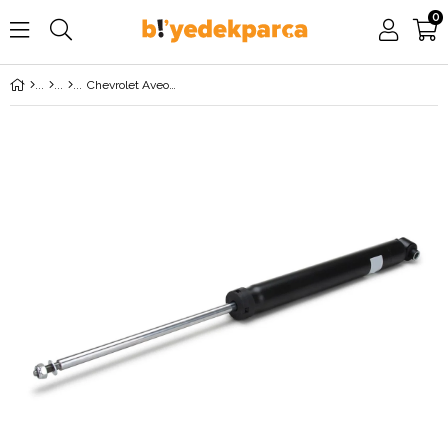
0
Chevrolet Aveo T300 Arka Amortisör MONROE