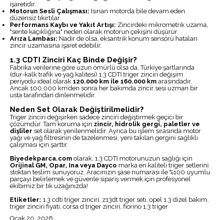
işaretidir.
Motorun Sesli Çalışması:
Isınan motorda bile devam eden
düzensiz tıkırtılar.
Performans Kaybı ve Yakıt Artışı:
Zincirdeki mikrometrik uzama,
"sente kaçıklığına" neden olarak motorun çekişini düşürür.
Arıza Lambası:
Nadir de olsa, eksantrik konum sensörü hataları
zincir uzamasına işaret edebilir.
1.3 CDTI Zinciri Kaç Binde Değişir?
Fabrika verilerine göre uzun ömürlü olsa da, Türkiye şartlarında
(dur-kalk trafik ve yağ kalitesi) 1.3 CDTI triger zinciri değişim
periyodu ideal olarak
120.000 km ile 160.000 km
arasındadır.
Ancak 100.000 km’den sonra her bakımda zincir sesi uzman bir
usta tarafından dinlenmelidir.
Neden Set Olarak Değiştirilmelidir?
Triger zinciri değişirken sadece zinciri değiştirmek geçici bir
çözümdür. Tam koruma için
zincir, hidrolik gergi, paletler ve
dişliler
set olarak yenilenmelidir. Ayrıca bu işlem sırasında motor
yağı ve yağ filtresinin de tazelenmesi, yeni takılan gergini sağlıklı
çalışması için şarttır.
Biyedekparca.com
olarak, 1.3 CDTI motorunuzun sağlığı için
Orijinal GM, Opar, Ina veya Dayco
marka en kaliteli triger setlerini
stoktan teslim sunuyoruz. Aracınızın şase numarası ile %100 uyumlu
parçayı belirlemek ve güvenle sipariş vermek için profesyonel
ekibimiz bir tık uzağınızda!
Etiketler:
1.3 cdti triger zinciri, z13dt triger seti, opel 1.3 dizel bakım,
triger zinciri fiyatı, corsa d triger zinciri, fiorino 1.3 triger
Ocak 20, 2026