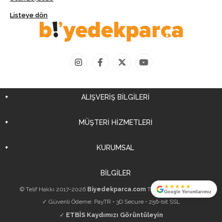
Listeye dön
ALIŞVERİŞ BİLGİLERİ
MÜŞTERİ HİZMETLERİ
KURUMSAL
BİLGİLER
★★★★★
© Telif Hakkı 2017-2026
Biyedekparca.com
Tüm Hakları Saklıdır.
Google Yorumlarımız
✓ Güvenli Ödeme: PayTR • 3D Secure • 256-bit SSL
ETBİS Kaydımızı Görüntüleyin
✓