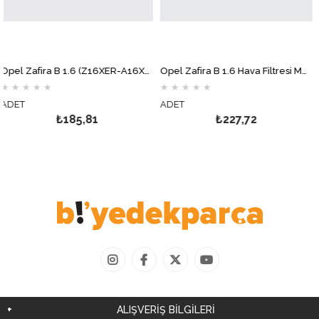
Opel Zafira B 1.6 (Z16XER-A16XER) Yağ Filtresi MOTOCAR
Opel Zafira B 1.6 Hava Filtresi MOTOCAR
★
★
★
★
★
★
★
★
★
★
T
ADET
ADE
₺185,81
₺227,72
ALIŞVERİŞ BİLGİLERİ