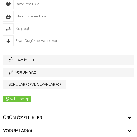
Favorilere Ekle
İstek Listeme Ekle
Karşılaştır
Fiyat Düşünce Haber Ver
TAVSIYE ET
YORUM YAZ
SORULAR (0) VE CEVAPLAR (0)
WhatsApp
ÜRÜN ÖZELLIKLERI
YORUMLAR
(0)