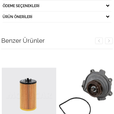
ÖDEME SEÇENEKLERI
ÜRÜN ÖNERILERI
Benzer Ürünler
m
irim