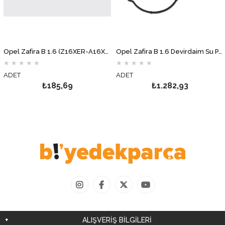
Opel Zafira B 1.6 (Z16XER-A16XER) Yağ Filtresi MOTOCAR
Opel Zafira B 1.6 Devirdaim Su Pompası AİRTEX
★
★
★
★
★
★
★
★
★
★
ADET
ADET
₺185,69
₺1.282,93
ALIŞVERİŞ BİLGİLERİ