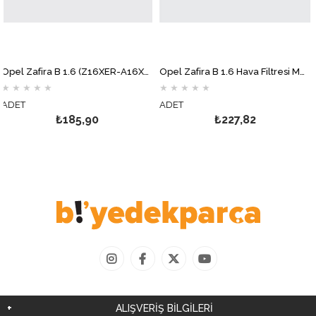
Opel Zafira B 1.6 (Z16XER-A16XER) Yağ Filtresi MOTOCAR
Opel Zafira B 1.6 Hava Filtresi MOTOCAR
★
★
★
★
★
★
★
★
★
★
T
ADET
ADE
₺185,90
₺227,82
ALIŞVERİŞ BİLGİLERİ