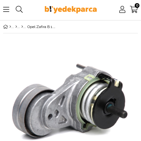
0
Opel Zafira B 1.6 V Kayış Gergi Kütüğü Komple