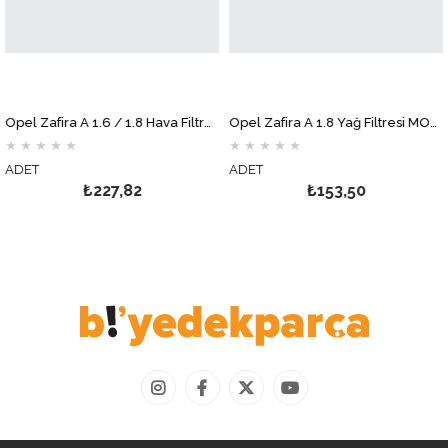
Opel Zafira A 1.6 / 1.8 Hava Filtresi MOTOCAR
Opel Zafira A 1.8 Yağ Filtresi MOTOCAR
★
★
★
★
★
★
★
★
★
★
DET
ADET
A
₺227,82
₺153,50