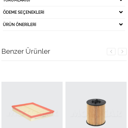
YORUMLAR
(0)
ÖDEME SEÇENEKLERI
ÜRÜN ÖNERILERI
Benzer Ürünler
m