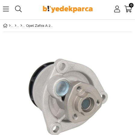
0
Opel Zafira A 2.0 / 2.2 Dizel Devirdaim Su Pompası GRAF