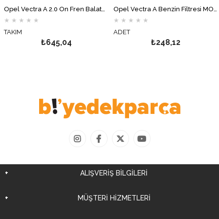
Opel Vectra A 2.0 Ön Fren Balata Takımı DELPHİ
Opel Vectra A Benzin Filtresi MOTOCAR
★
★
★
★
★
★
★
★
★
★
TAKIM
ADET
₺645,04
₺248,12
ALIŞVERİŞ BİLGİLERİ
MÜŞTERİ HİZMETLERİ