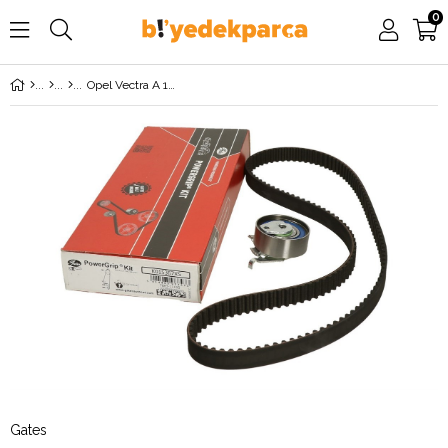
0
Opel Vectra A 1.8 / 2.0 8 Valf Benzinli Triger Seti GATES
Gates