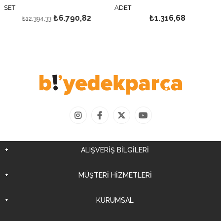
SET
ADET
₺6.790,82
₺1.316,68
₺12.394,33
ALIŞVERİŞ BİLGİLERİ
MÜŞTERİ HİZMETLERİ
KURUMSAL