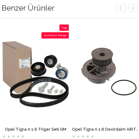
Benzer Ürünler
%45
İndirim
Ücretsiz Kargo
%45İndirim
Opel Tigra A 1.6 Triger Seti GM
Opel Tigra A 1.6 Devirdaim AİRTEX
★
★
★
★
★
★
★
★
★
★