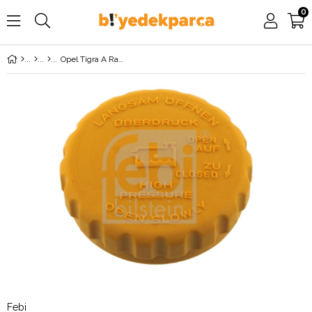
0
Opel Tigra A Radyatör Su Deposu Kapağı FEBİ
Febi