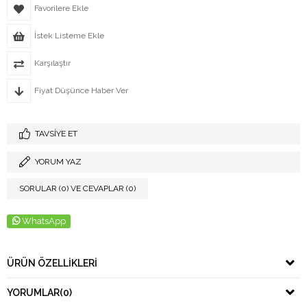
Favorilere Ekle
İstek Listeme Ekle
Karşılaştır
Fiyat Düşünce Haber Ver
TAVSIYE ET
YORUM YAZ
SORULAR (0) VE CEVAPLAR (0)
WhatsApp
ÜRÜN ÖZELLIKLERI
YORUMLAR
(0)