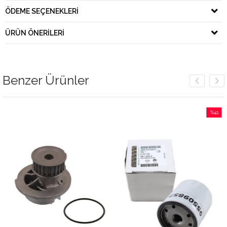
ÖDEME SEÇENEKLERI
ÜRÜN ÖNERILERI
Benzer Ürünler
%41
İndirim
%41İndirim