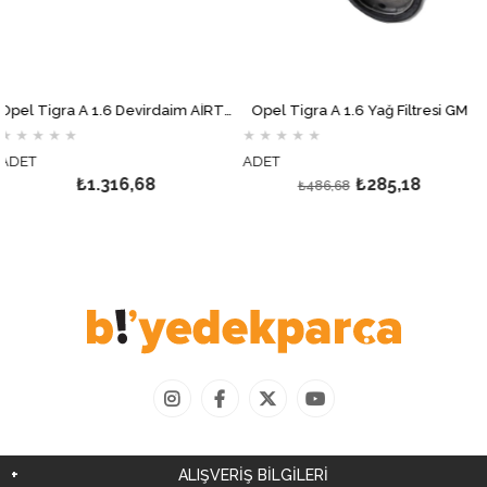
Opel Tigra A 1.6 Devirdaim AİRTEX
Opel Tigra A 1.6 Yağ Filtresi GM
★
★
★
★
★
★
★
★
★
★
ADET
ADET
₺1.316,68
₺285,18
₺486,68
ALIŞVERİŞ BİLGİLERİ