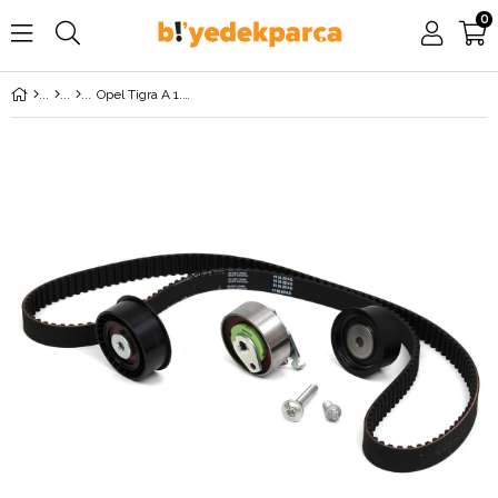
0
Opel Tigra A 1.6 Triger Seti GATES