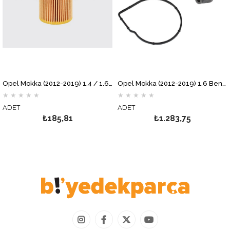
Opel Mokka (2012-2019) 1.4 / 1.6 Benzinli 115 BG ve 140 BG Yağ Filtresi MOTOCAR
Opel Mokka (2012-2019) 1.6 Benzinli Devirdaim Su Pompası AİRTEX
★
★
★
★
★
★
★
★
★
★
T
ADET
ADE
₺185,81
₺1.283,75