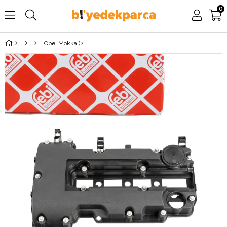
0
Opel Mokka (2012-2019) 1.4 Turbo (A14NET) Külbütör Kapağı FEBİ