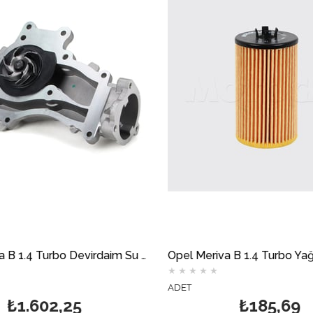
Opel Meriva B 1.4 Turbo Devirdaim Su Pompası AİRTEX
Opel Meriva B 1.4 Turbo Yağ Filtresi MOTOCAR
★
★
★
★
★
★
★
ADET
ADET
₺185,69