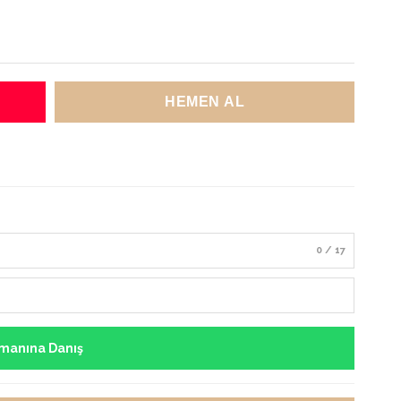
0 / 17
manına Danış