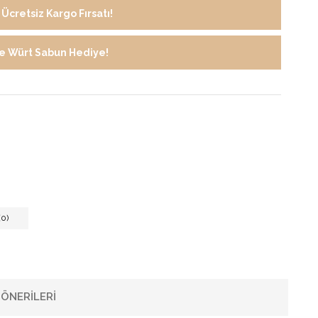
Ücretsiz Kargo Fırsatı!
de Würt Sabun Hediye!
0)
ÖNERILERI