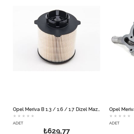
Opel Meriva B 1.3 / 1.6 / 1.7 Dizel Mazot Filtresi MOTOCAR
★
★
★
★
★
ADET
₺629,77
₺1.602,25