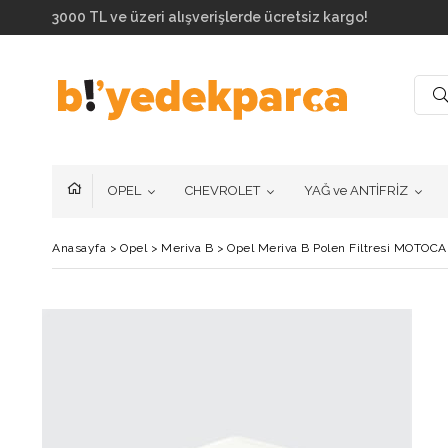
3000 TL ve üzeri alışverişlerde ücretsiz kargo!
OPEL
CHEVROLET
YAĞ ve ANTİFRİZ
Anasayfa
>
Opel
>
Meriva B
>
Opel Meriva B Polen Filtresi MOTOC