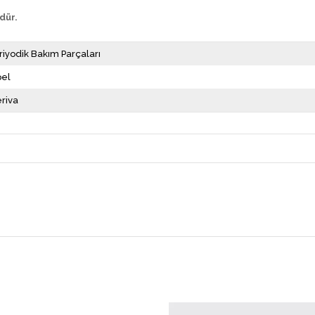
dür.
riyodik Bakım Parçaları
el
riva