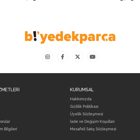
ZMETLERİ
KURUMSAL
Hakkımızda
Gizlilik Politikası
Üyelik Sözleşmesi
orular
İade ve Değişim Koşulları
m Bilgileri
Mesafeli Satış Sözleşmesi