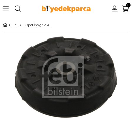
0
Opel İnsignia A Ön Amortisör Üst Takozu FEBİ