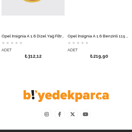
Opel İnsignia A 1.6 Dizel Yağ Filtresi MOTOCAR
Opel İnsignia A 1.6 Benzinli 115 BG Gaz Kelebek Hortumu
★
★
★
★
★
★
★
★
★
★
ADET
ADET
₺312,12
₺219,90