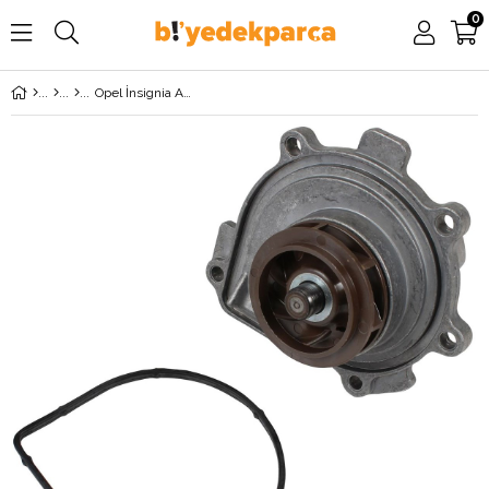
0
Opel İnsignia A 1.6 Benzinli 115 BG ve 180 BG Devirdaim Su Pompası AİRTEX