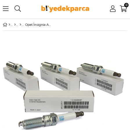
0
Opel İnsignia A 1.6 Turbo 170 BG Buji Takımı GM