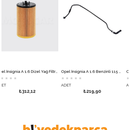
Opel İnsignia A 1.6 Dizel Yağ Filtresi MOTOCAR
Opel İnsignia A 1.6 Benzinli 115 BG Gaz Kelebek Hortumu
★
★
★
★
★
★
★
★
★
★
ADET
ADET
₺312,12
₺219,90