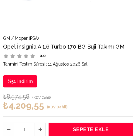
GM / Mopar (PSA)
Opel İnsignia A 1.6 Turbo 170 BG Buji Takımı GM
0.0
Tahmini Teslim Süresi
:
11 Ağustos 2026 Salı
%
51
İndirim
₺8.574,58
(KDV Dahil)
₺4.209,55
(KDV Dahil)