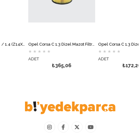
Opel Corsa C 1.0 / 1.2 / 1.4 (Z14XE Hariç) Yağ Filtresi MOTOCAR
Opel Corsa C 1.3 Dizel Mazot Filtresi MOTOCAR
★
★
★
★
★
★
★
★
★
★
ADET
ADET
₺365,06
₺172,26