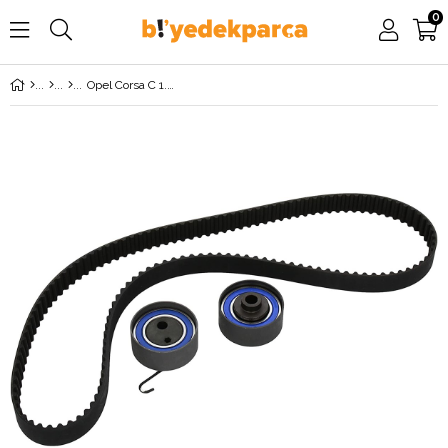
0
Opel Corsa C 1.7 Dizel Triger Seti GATES