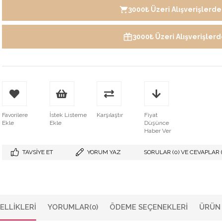
3000₺ Üzeri Alışverişlerde 
3000₺ Üzeri Alışverişler
Favorilere
İstek Listeme
Karşılaştır
Fiyat
Ekle
Ekle
Düşünce
Haber Ver
TAVSIYE ET
YORUM YAZ
SORULAR (0) VE CEVAPLAR (
ELLIKLERI
YORUMLAR
(0)
ÖDEME SEÇENEKLERI
ÜRÜN 