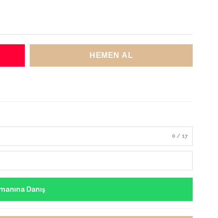
0 / 17
manına Danış