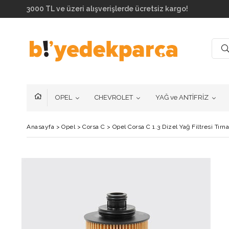
3000 TL ve üzeri alışverişlerde ücretsiz kargo!
OPEL
CHEVROLET
YAĞ ve ANTİFRİZ
Anasayfa
>
Opel
>
Corsa C
>
Opel Corsa C 1.3 Dizel Yağ Filtresi Tı