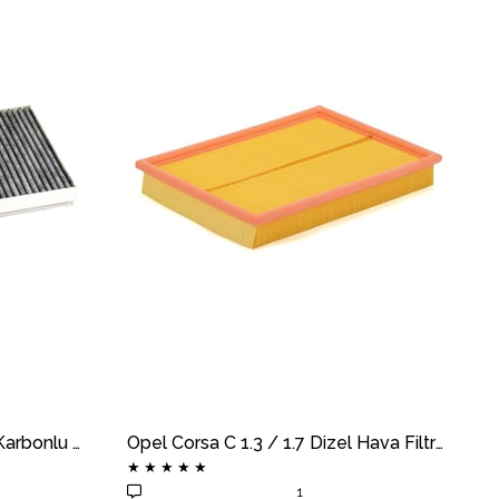
Opel Corsa C Polen Filtresi Karbonlu MOTOCAR
Opel Corsa C 1.3 / 1.7 Dizel Hava Filtresi Süngerli MOTOCAR
★
★
★
★
★
1