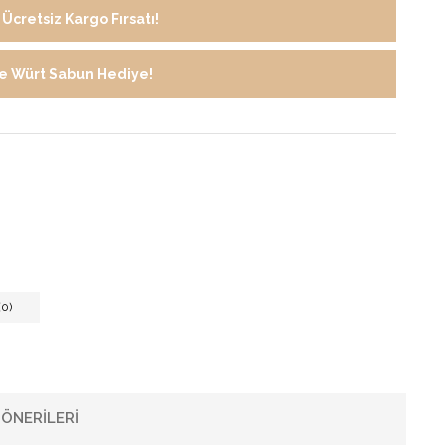
Ücretsiz Kargo Fırsatı!
de Würt Sabun Hediye!
0)
ÖNERILERI