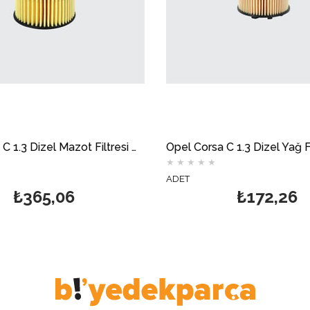
Opel Corsa C 1.3 Dizel Yağ Filtresi Tırnaklı MOTOCAR
★
★
★
★
★
★
★
★
★
★
ADET
₺172,26
ADET