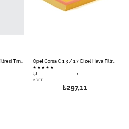
Opel Corsa C 1.3 / 1.7 Dizel Hava Filtresi Süngerli MOTOCAR
★
★
★
★
★
1
ADET
₺238,63
₺297,11