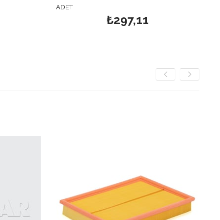
ADET
₺297,11