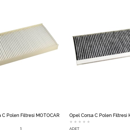
a C Polen Filtresi MOTOCAR
★
★
★
★
★
1
ADET