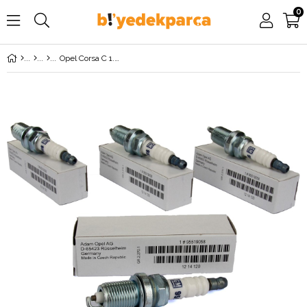
0
Opel Corsa C 1.2 / 1.4 Twinport (Z12XEP-Z14XEP) Tek Tırnak Buji Takımı GM