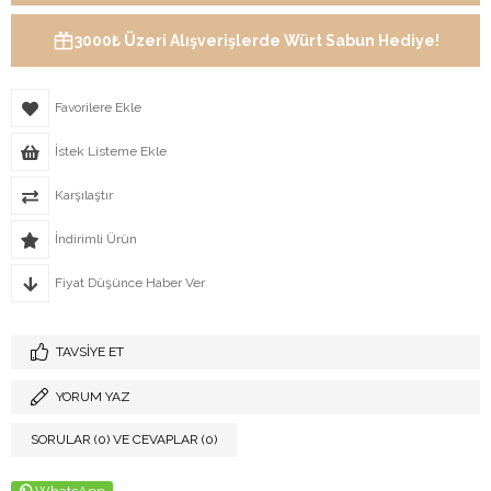
3000₺ Üzeri Alışverişlerde Würt Sabun Hediye!
Favorilere Ekle
İstek Listeme Ekle
Karşılaştır
İndirimli Ürün
Fiyat Düşünce Haber Ver
TAVSIYE ET
YORUM YAZ
SORULAR (0) VE CEVAPLAR (0)