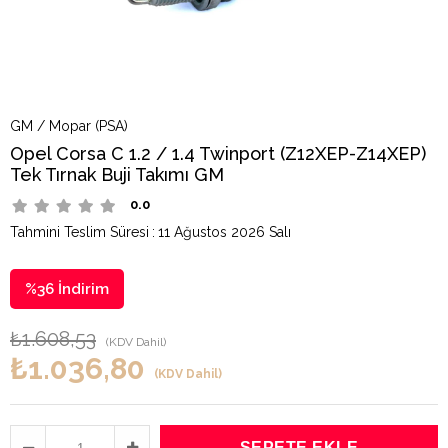
GM / Mopar (PSA)
Opel Corsa C 1.2 / 1.4 Twinport (Z12XEP-Z14XEP)
Tek Tırnak Buji Takımı GM
0.0
Tahmini Teslim Süresi
:
11 Ağustos 2026 Salı
%
36
İndirim
₺1.608,53
(KDV Dahil)
₺1.036,80
(KDV Dahil)