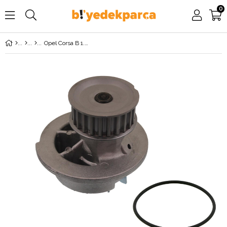
0
Opel Corsa B 1.4 16 Valf Devirdaim Su Pompası GRAF