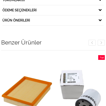
YORUMLAR
(0)
ÖDEME SEÇENEKLERI
ÜRÜN ÖNERILERI
Benzer Ürünler
%41
İndirim
%41İnd