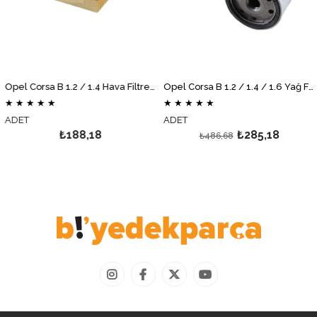
Opel Corsa B 1.2 / 1.4 Hava Filtresi MOTOCAR
Opel Corsa B 1.2 / 1.4 / 1.6 Yağ Filtresi GM
★
★
★
★
★
★
★
★
★
★
ADET
ADET
₺188,18
₺285,18
₺486,68