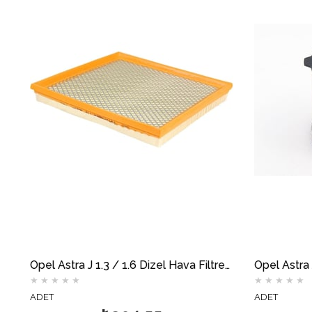
Opel Astra J 1.3 / 1.6 Dizel Hava Filtresi MOTOCAR
★
★
★
★
★
ADET