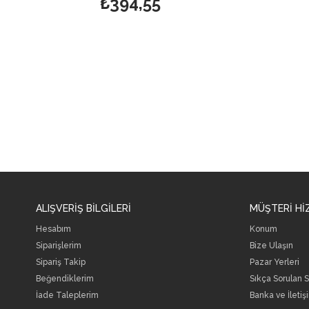
₺394,55
₺630,18
ALIŞVERİŞ BİLGİLERİ
MÜŞTERİ Hİ
Hesabım
Konum
Siparişlerim
Bize Ulaşın
Sipariş Takip
Pazar Yerleri
Beğendiklerim
Sıkça Sorulan S
İade Taleplerim
Banka ve İletişi