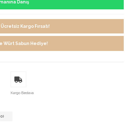
manına Danış
Ücretsiz Kargo Fırsatı!
de Würt Sabun Hediye!
Kargo Bedava
0)