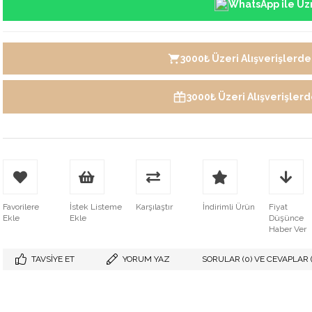
WhatsApp ile Uz
3000₺ Üzeri Alışverişlerde 
3000₺ Üzeri Alışverişler
Favorilere
İstek Listeme
Karşılaştır
İndirimli Ürün
Fiyat
Ekle
Ekle
Düşünce
Haber Ver
TAVSIYE ET
YORUM YAZ
SORULAR (0) VE CEVAPLAR (