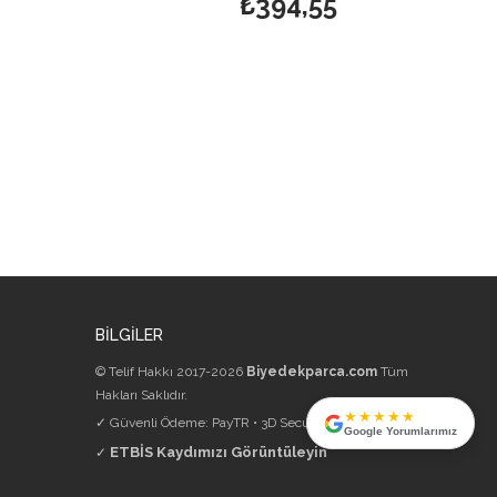
₺394,55
₺312,
BİLGİLER
© Telif Hakkı 2017-2026
Biyedekparca.com
Tüm
Hakları Saklıdır.
★★★★★
✓ Güvenli Ödeme: PayTR • 3D Secure • 256-bit SSL
Google Yorumlarımız
ETBİS Kaydımızı Görüntüleyin
✓