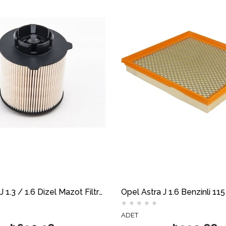
Opel Astra J 1.3 / 1.6 Dizel Mazot Filtresi MOTOCAR
Opel Astra J 1.6 Benzinli 115 BG Hava Filtresi MOTOCAR
★
★
★
★
★
★
★
ADET
ADET