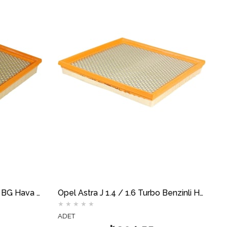
Opel Astra J 1.4 / 1.6 Turbo Benzinli Hava Filtresi MOTOCAR
★
★
★
★
★
★
★
★
ADET