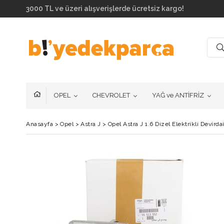
3000 TL ve üzeri alışverişlerde ücretsiz kargo!
OPEL
CHEVROLET
YAĞ ve ANTİFRİZ
Anasayfa
>
Opel
>
Astra J
>
Opel Astra J 1.6 Dizel Elektrikli Devir