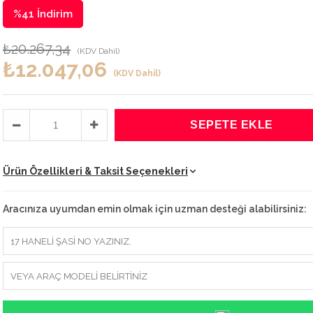
%
41
İndirim
₺20.267,34
(KDV Dahil)
₺12.047,06
(KDV Dahil)
Ürün Özellikleri & Taksit Seçenekleri
Aracınıza uyumdan emin olmak için uzman desteği alabilirsiniz: