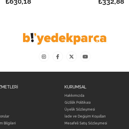
₺332,88
ZMETLERİ
KURUMSAL
Hakkımızda
Gizlilik Politikası
Üyelik Sözleşmesi
orular
İade ve Değişim Koşulları
m Bilgileri
Mesafeli Satış Sözleşmesi