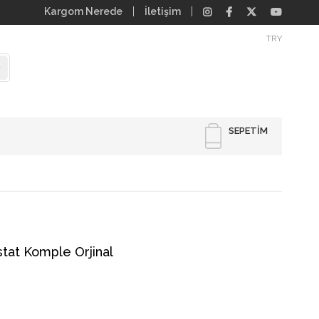
Kargom Nerede
İletişim
TRY
SEPETIM
stat Komple Orjinal