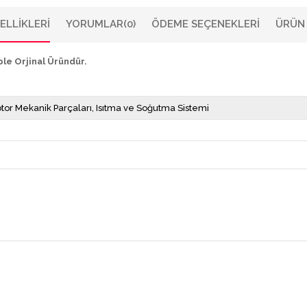
ELLIKLERI
YORUMLAR
(0)
ÖDEME SEÇENEKLERI
ÜRÜN 
ple Orjinal Üründür.
tor Mekanik Parçaları
Isıtma ve Soğutma Sistemi