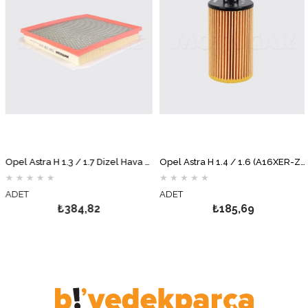
Opel Astra H 1.3 / 1.7 Dizel Hava Filtresi Süngerli MOTOCAR
Opel Astra H 1.4 / 1.6 (A16XER-Z16XER) Yağ Filtresi MOTOCAR
★
★
★
★
★
★
★
★
★
★
ADET
ADET
₺384,82
₺185,69