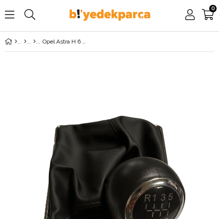
0
Opel Astra H 6 İleri Manuel Vites Topuzu ve Körüğü