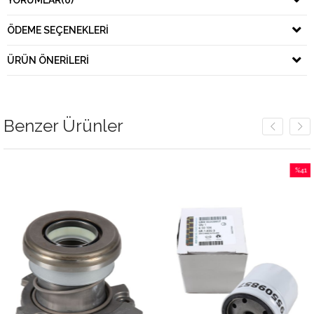
YORUMLAR
(0)
ÖDEME SEÇENEKLERI
ÜRÜN ÖNERILERI
Benzer Ürünler
%41
İndirim
%41İndi