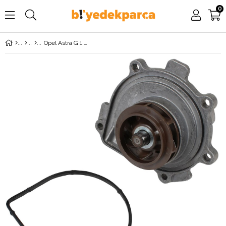
0
Opel Astra G 1.6 Twinport (Z16XEP) Devirdaim Su Pompası AİRTEX