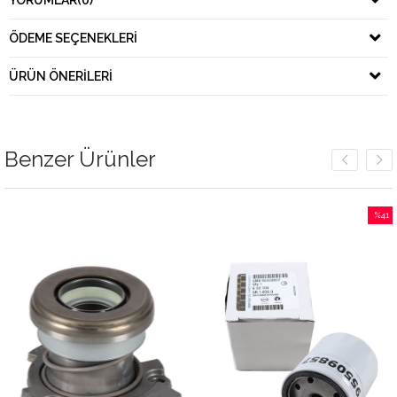
YORUMLAR
(0)
ÖDEME SEÇENEKLERI
ÜRÜN ÖNERILERI
Benzer Ürünler
%41
İndirim
%41İndi