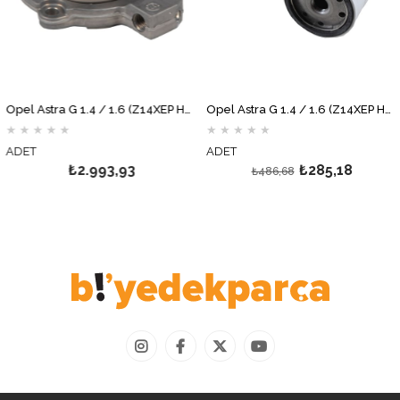
Opel Astra G 1.4 / 1.6 (Z14XEP Hariç) Hidrolik Debriyaj Rulmanı FTE
Opel Astra G 1.4 / 1.6 (Z14XEP Hariç) Yağ Filtresi GM
★
★
★
★
★
★
★
★
★
★
ADET
ADET
₺2.993,93
₺285,18
₺486,68