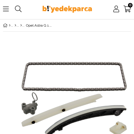
0
Opel Astra G 1.4 Twinport (Z14XEP) Triger Zincir Seti FEBİ